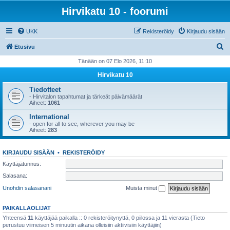
Hirvikatu 10 - foorumi
UKK
Rekisteröidy
Kirjaudu sisään
E
Etusivu
t
Tänään on 07 Elo 2026, 11:10
s
Hirvikatu 10
i
Tiedotteet
- Hirvitalon tapahtumat ja tärkeät päivämäärät
Aiheet:
1061
International
- open for all to see, wherever you may be
Aiheet:
283
KIRJAUDU SISÄÄN
•
REKISTERÖIDY
Käyttäjätunnus:
Salasana:
Unohdin salasanani
Muista minut
PAIKALLAOLIJAT
Yhteensä
11
käyttäjää paikalla :: 0 rekisteröitynyttä, 0 piilossa ja 11 vierasta (Tieto
perustuu viimeisen 5 minuutin aikana olleisiin aktiivisiin käyttäjiin)