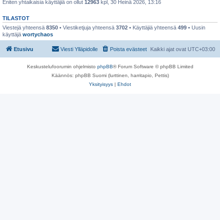
Eniten yhtaikaisia käyttäjiä on ollut
12963
kpl, 30 Heinä 2026, 13:16
TILASTOT
Viestejä yhteensä
8350
• Viestiketjuja yhteensä
3702
• Käyttäjiä yhteensä
499
• Uusin
käyttäjä
wortychaos
Etusivu
Viesti Ylläpidolle
Poista evästeet
Kaikki ajat ovat
UTC+03:00
Keskustelufoorumin ohjelmisto
phpBB
® Forum Software © phpBB Limited
Käännös: phpBB Suomi (lurttinen, harritapio, Pettis)
Yksityisyys
|
Ehdot