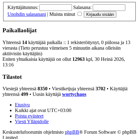
Käyttäjätunnus:
Salasana:
Unohdin salasanani
|
Muista minut
Paikallaolijat
Yhteensä
14
käyttäjää paikalla :: 1 rekisteröitynyt, 0 piilossa ja 13
vierasta (Tieto perustuu viimeisen 5 minuutin aikana olleisiin
aktiivisiin käyttäjiin)
Eniten yhtaikaisia käyttäjiä on ollut
12963
kpl, 30 Heinä 2026,
13:16
Tilastot
Viestejä yhteensä
8350
• Viestiketjuja yhteensä
3702
• Käyttäjiä
yhteensä
499
• Uusin käyttäjä
wortychaos
Etusivu
Kaikki ajat ovat
UTC+03:00
Poista evästeet
Viesti Ylläpidolle
Keskustelufoorumin ohjelmisto
phpBB
® Forum Software © phpBB
Limited