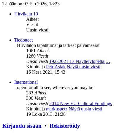
Tänään on 07 Elo 2026, 18:23
Hirvikatu 10
Aiheet
Viestit
Uusin viesti
Tiedotteet
- Hirvitalon tapahtumat ja tärkeät päivämäärät
1061
Aiheet
1260
Viestit
Uusin viesti
19.6.2021 La Näyttelylopettaj…
Kirjoittaja
PetriAslak
Näytä uusin viesti
16 Kesä 2021, 15:43
International
- open for all to see, wherever you may be
283
Aiheet
306
Viestit
Uusin viesti
2014 New EU Cultural Fundings
Kirjoittaja
markuspetz
Näytä uusin viesti
19 Loka 2013, 21:28
Kirjaudu sisään
•
Rekisteröidy