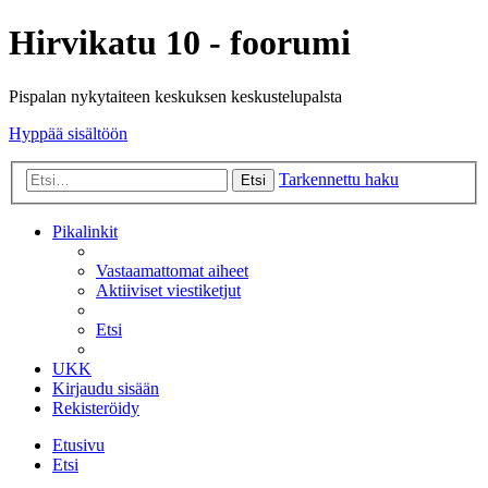
Hirvikatu 10 - foorumi
Pispalan nykytaiteen keskuksen keskustelupalsta
Hyppää sisältöön
Tarkennettu haku
Etsi
Pikalinkit
Vastaamattomat aiheet
Aktiiviset viestiketjut
Etsi
UKK
Kirjaudu sisään
Rekisteröidy
Etusivu
Etsi