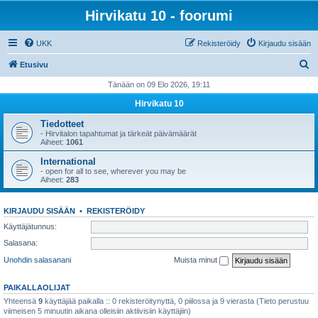
Hirvikatu 10 - foorumi
UKK
Rekisteröidy
Kirjaudu sisään
E
Etusivu
t
Tänään on 09 Elo 2026, 19:11
s
Hirvikatu 10
i
Tiedotteet
- Hirvitalon tapahtumat ja tärkeät päivämäärät
Aiheet:
1061
International
- open for all to see, wherever you may be
Aiheet:
283
KIRJAUDU SISÄÄN
•
REKISTERÖIDY
Käyttäjätunnus:
Salasana:
Unohdin salasanani
Muista minut
PAIKALLAOLIJAT
Yhteensä
9
käyttäjää paikalla :: 0 rekisteröitynyttä, 0 piilossa ja 9 vierasta (Tieto perustuu
viimeisen 5 minuutin aikana olleisiin aktiivisiin käyttäjiin)