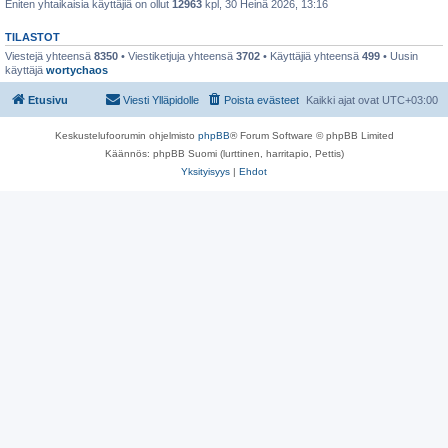
Eniten yhtaikaisia käyttäjiä on ollut
12963
kpl, 30 Heinä 2026, 13:16
TILASTOT
Viestejä yhteensä
8350
• Viestiketjuja yhteensä
3702
• Käyttäjiä yhteensä
499
• Uusin
käyttäjä
wortychaos
Etusivu
Viesti Ylläpidolle
Poista evästeet
Kaikki ajat ovat
UTC+03:00
Keskustelufoorumin ohjelmisto
phpBB
® Forum Software © phpBB Limited
Käännös: phpBB Suomi (lurttinen, harritapio, Pettis)
Yksityisyys
|
Ehdot