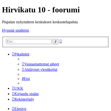
Hirvikatu 10 - foorumi
Pispalan nykytaiteen keskuksen keskustelupalsta
Hyppää sisältöön
Tarkennettu
Etsi
haku
Pikalinkit
Vastaamattomat aiheet
Aktiiviset viestiketjut
Etsi
UKK
Kirjaudu sisään
Rekisteröidy
Etusivu