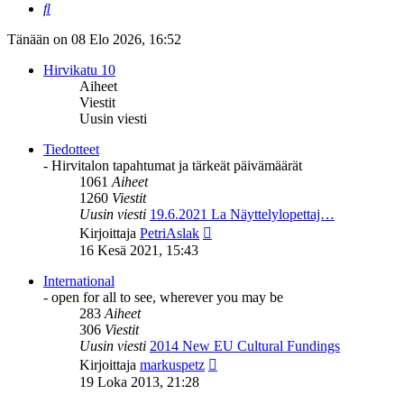
Etsi
Tänään on 08 Elo 2026, 16:52
Hirvikatu 10
Aiheet
Viestit
Uusin viesti
Tiedotteet
- Hirvitalon tapahtumat ja tärkeät päivämäärät
1061
Aiheet
1260
Viestit
Uusin viesti
19.6.2021 La Näyttelylopettaj…
Näytä
Kirjoittaja
PetriAslak
uusin
16 Kesä 2021, 15:43
viesti
International
- open for all to see, wherever you may be
283
Aiheet
306
Viestit
Uusin viesti
2014 New EU Cultural Fundings
Näytä
Kirjoittaja
markuspetz
uusin
19 Loka 2013, 21:28
viesti