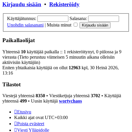
Kirjaudu sisään
•
Rekisteröidy
Käyttäjätunnus:
Salasana:
Unohdin salasanani
|
Muista minut
Paikallaolijat
Yhteensä
10
käyttäjää paikalla :: 1 rekisteröitynyt, 0 piilossa ja 9
vierasta (Tieto perustuu viimeisen 5 minuutin aikana olleisiin
aktiivisiin käyttäjiin)
Eniten yhtaikaisia käyttäjiä on ollut
12963
kpl, 30 Heinä 2026,
13:16
Tilastot
Viestejä yhteensä
8350
• Viestiketjuja yhteensä
3702
• Käyttäjiä
yhteensä
499
• Uusin käyttäjä
wortychaos
Etusivu
Kaikki ajat ovat
UTC+03:00
Poista evästeet
Viesti Ylläpidolle