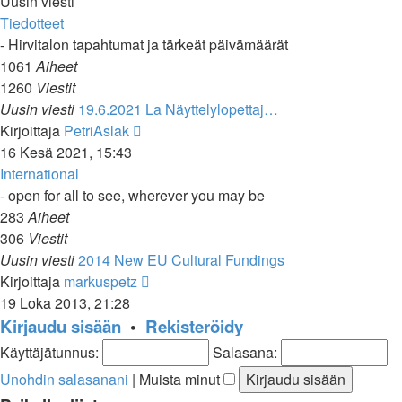
Uusin viesti
Tiedotteet
- Hirvitalon tapahtumat ja tärkeät päivämäärät
1061
Aiheet
1260
Viestit
Uusin viesti
19.6.2021 La Näyttelylopettaj…
Näytä
Kirjoittaja
PetriAslak
uusin
16 Kesä 2021, 15:43
viesti
International
- open for all to see, wherever you may be
283
Aiheet
306
Viestit
Uusin viesti
2014 New EU Cultural Fundings
Näytä
Kirjoittaja
markuspetz
uusin
19 Loka 2013, 21:28
viesti
Kirjaudu sisään
•
Rekisteröidy
Käyttäjätunnus:
Salasana:
Unohdin salasanani
|
Muista minut