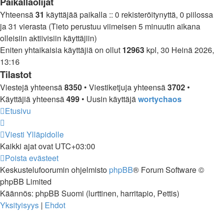
Paikallaolijat
Yhteensä
31
käyttäjää paikalla :: 0 rekisteröitynyttä, 0 piilossa
ja 31 vierasta (Tieto perustuu viimeisen 5 minuutin aikana
olleisiin aktiivisiin käyttäjiin)
Eniten yhtaikaisia käyttäjiä on ollut
12963
kpl, 30 Heinä 2026,
13:16
Tilastot
Viestejä yhteensä
8350
• Viestiketjuja yhteensä
3702
•
Käyttäjiä yhteensä
499
• Uusin käyttäjä
wortychaos
Etusivu
Viesti Ylläpidolle
Kaikki ajat ovat
UTC+03:00
Poista evästeet
Keskustelufoorumin ohjelmisto
phpBB
® Forum Software ©
phpBB Limited
Käännös: phpBB Suomi (lurttinen, harritapio, Pettis)
Yksityisyys
|
Ehdot