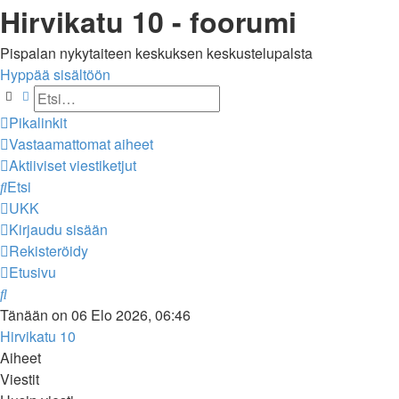
Hirvikatu 10 - foorumi
Pispalan nykytaiteen keskuksen keskustelupalsta
Hyppää sisältöön
Etsi
Tarkennettu haku
Pikalinkit
Vastaamattomat aiheet
Aktiiviset viestiketjut
Etsi
UKK
Kirjaudu sisään
Rekisteröidy
Etusivu
Etsi
Tänään on 06 Elo 2026, 06:46
Hirvikatu 10
Aiheet
Viestit