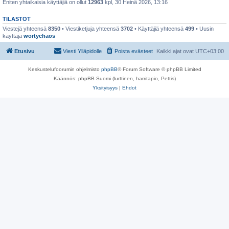
Eniten yhtaikaisia käyttäjiä on ollut
12963
kpl, 30 Heinä 2026, 13:16
TILASTOT
Viestejä yhteensä
8350
• Viestiketjuja yhteensä
3702
• Käyttäjiä yhteensä
499
• Uusin
käyttäjä
wortychaos
Etusivu
Viesti Ylläpidolle
Poista evästeet
Kaikki ajat ovat
UTC+03:00
Keskustelufoorumin ohjelmisto
phpBB
® Forum Software © phpBB Limited
Käännös: phpBB Suomi (lurttinen, harritapio, Pettis)
Yksityisyys
|
Ehdot