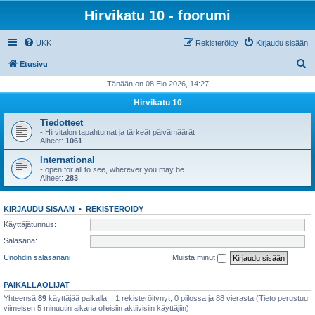
Hirvikatu 10 - foorumi
UKK
Rekisteröidy
Kirjaudu sisään
E
Etusivu
t
Tänään on 08 Elo 2026, 14:27
s
Hirvikatu 10
i
Tiedotteet
- Hirvitalon tapahtumat ja tärkeät päivämäärät
Aiheet:
1061
International
- open for all to see, wherever you may be
Aiheet:
283
KIRJAUDU SISÄÄN
•
REKISTERÖIDY
Käyttäjätunnus:
Salasana:
Unohdin salasanani
Muista minut
PAIKALLAOLIJAT
Yhteensä
89
käyttäjää paikalla :: 1 rekisteröitynyt, 0 piilossa ja 88 vierasta (Tieto perustuu
viimeisen 5 minuutin aikana olleisiin aktiivisiin käyttäjiin)