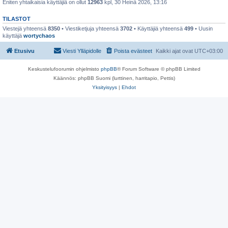
Eniten yhtaikaisia käyttäjiä on ollut
12963
kpl, 30 Heinä 2026, 13:16
TILASTOT
Viestejä yhteensä
8350
• Viestiketjuja yhteensä
3702
• Käyttäjiä yhteensä
499
• Uusin
käyttäjä
wortychaos
Etusivu
Viesti Ylläpidolle
Poista evästeet
Kaikki ajat ovat
UTC+03:00
Keskustelufoorumin ohjelmisto
phpBB
® Forum Software © phpBB Limited
Käännös: phpBB Suomi (lurttinen, harritapio, Pettis)
Yksityisyys
|
Ehdot