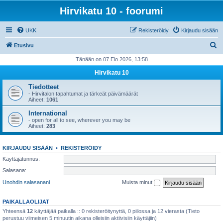
Hirvikatu 10 - foorumi
UKK
Rekisteröidy
Kirjaudu sisään
E
Etusivu
t
Tänään on 07 Elo 2026, 13:58
s
Hirvikatu 10
i
Tiedotteet
- Hirvitalon tapahtumat ja tärkeät päivämäärät
Aiheet:
1061
International
- open for all to see, wherever you may be
Aiheet:
283
KIRJAUDU SISÄÄN
•
REKISTERÖIDY
Käyttäjätunnus:
Salasana:
Unohdin salasanani
Muista minut
PAIKALLAOLIJAT
Yhteensä
12
käyttäjää paikalla :: 0 rekisteröitynyttä, 0 piilossa ja 12 vierasta (Tieto
perustuu viimeisen 5 minuutin aikana olleisiin aktiivisiin käyttäjiin)