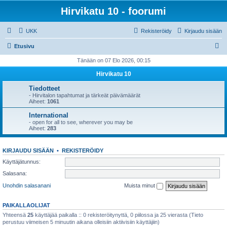
Hirvikatu 10 - foorumi
UKK
Rekisteröidy
Kirjaudu sisään
E
Etusivu
t
Tänään on 07 Elo 2026, 00:15
s
Hirvikatu 10
i
Tiedotteet
- Hirvitalon tapahtumat ja tärkeät päivämäärät
Aiheet:
1061
International
- open for all to see, wherever you may be
Aiheet:
283
KIRJAUDU SISÄÄN
•
REKISTERÖIDY
Käyttäjätunnus:
Salasana:
Unohdin salasanani
Muista minut
PAIKALLAOLIJAT
Yhteensä
25
käyttäjää paikalla :: 0 rekisteröitynyttä, 0 piilossa ja 25 vierasta (Tieto
perustuu viimeisen 5 minuutin aikana olleisiin aktiivisiin käyttäjiin)