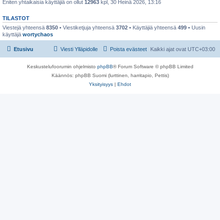
Eniten yhtaikaisia käyttäjiä on ollut
12963
kpl, 30 Heinä 2026, 13:16
TILASTOT
Viestejä yhteensä
8350
• Viestiketjuja yhteensä
3702
• Käyttäjiä yhteensä
499
• Uusin
käyttäjä
wortychaos
Etusivu
Viesti Ylläpidolle
Poista evästeet
Kaikki ajat ovat
UTC+03:00
Keskustelufoorumin ohjelmisto
phpBB
® Forum Software © phpBB Limited
Käännös: phpBB Suomi (lurttinen, harritapio, Pettis)
Yksityisyys
|
Ehdot