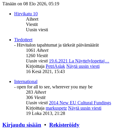
Tänään on 08 Elo 2026, 05:19
Hirvikatu 10
Aiheet
Viestit
Uusin viesti
Tiedotteet
- Hirvitalon tapahtumat ja tärkeät päivämäärät
1061
Aiheet
1260
Viestit
Uusin viesti
19.6.2021 La Näyttelylopettaj…
Kirjoittaja
PetriAslak
Näytä uusin viesti
16 Kesä 2021, 15:43
International
- open for all to see, wherever you may be
283
Aiheet
306
Viestit
Uusin viesti
2014 New EU Cultural Fundings
Kirjoittaja
markuspetz
Näytä uusin viesti
19 Loka 2013, 21:28
Kirjaudu sisään
•
Rekisteröidy