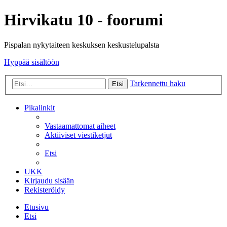
Hirvikatu 10 - foorumi
Pispalan nykytaiteen keskuksen keskustelupalsta
Hyppää sisältöön
Tarkennettu haku
Etsi
Pikalinkit
Vastaamattomat aiheet
Aktiiviset viestiketjut
Etsi
UKK
Kirjaudu sisään
Rekisteröidy
Etusivu
Etsi