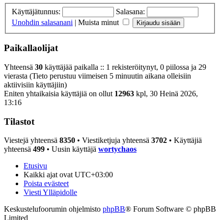
Käyttäjätunnus:
Salasana:
Unohdin salasanani
|
Muista minut
Paikallaolijat
Yhteensä
30
käyttäjää paikalla :: 1 rekisteröitynyt, 0 piilossa ja 29
vierasta (Tieto perustuu viimeisen 5 minuutin aikana olleisiin
aktiivisiin käyttäjiin)
Eniten yhtaikaisia käyttäjiä on ollut
12963
kpl, 30 Heinä 2026,
13:16
Tilastot
Viestejä yhteensä
8350
• Viestiketjuja yhteensä
3702
• Käyttäjiä
yhteensä
499
• Uusin käyttäjä
wortychaos
Etusivu
Kaikki ajat ovat
UTC+03:00
Poista evästeet
Viesti Ylläpidolle
Keskustelufoorumin ohjelmisto
phpBB
® Forum Software © phpBB
Limited