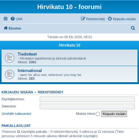
Hirvikatu 10 - foorumi
UKK
Rekisteröidy
Kirjaudu sisään
E
Etusivu
t
Tänään on 08 Elo 2026, 08:01
s
Hirvikatu 10
i
Tiedotteet
- Hirvitalon tapahtumat ja tärkeät päivämäärät
Aiheet:
1061
International
- open for all to see, wherever you may be
Aiheet:
283
KIRJAUDU SISÄÄN
•
REKISTERÖIDY
Käyttäjätunnus:
Salasana:
Unohdin salasanani
Muista minut
PAIKALLAOLIJAT
Yhteensä
11
käyttäjää paikalla :: 0 rekisteröitynyttä, 0 piilossa ja 11 vierasta (Tieto
perustuu viimeisen 5 minuutin aikana olleisiin aktiivisiin käyttäjiin)