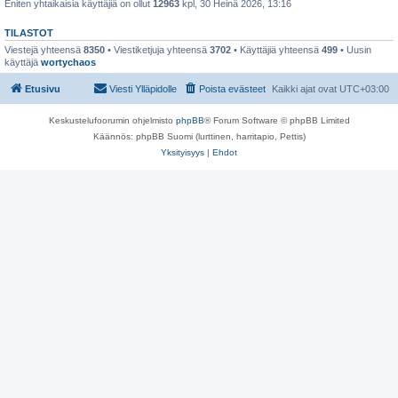
Eniten yhtaikaisia käyttäjiä on ollut
12963
kpl, 30 Heinä 2026, 13:16
TILASTOT
Viestejä yhteensä
8350
• Viestiketjuja yhteensä
3702
• Käyttäjiä yhteensä
499
• Uusin
käyttäjä
wortychaos
Etusivu
Viesti Ylläpidolle
Poista evästeet
Kaikki ajat ovat
UTC+03:00
Keskustelufoorumin ohjelmisto
phpBB
® Forum Software © phpBB Limited
Käännös: phpBB Suomi (lurttinen, harritapio, Pettis)
Yksityisyys
|
Ehdot