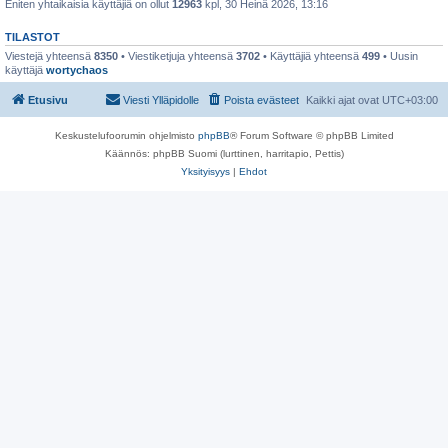
Eniten yhtaikaisia käyttäjiä on ollut
12963
kpl, 30 Heinä 2026, 13:16
TILASTOT
Viestejä yhteensä
8350
• Viestiketjuja yhteensä
3702
• Käyttäjiä yhteensä
499
• Uusin
käyttäjä
wortychaos
Etusivu
Viesti Ylläpidolle
Poista evästeet
Kaikki ajat ovat
UTC+03:00
Keskustelufoorumin ohjelmisto
phpBB
® Forum Software © phpBB Limited
Käännös: phpBB Suomi (lurttinen, harritapio, Pettis)
Yksityisyys
|
Ehdot