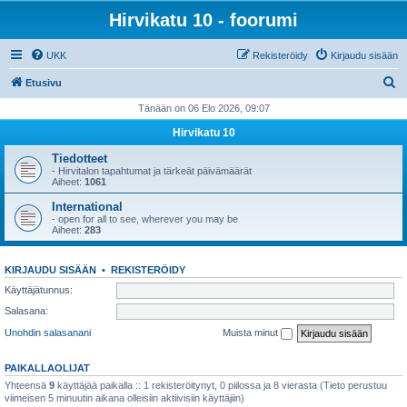
Hirvikatu 10 - foorumi
UKK
Rekisteröidy
Kirjaudu sisään
E
Etusivu
t
Tänään on 06 Elo 2026, 09:07
s
Hirvikatu 10
i
Tiedotteet
- Hirvitalon tapahtumat ja tärkeät päivämäärät
Aiheet:
1061
International
- open for all to see, wherever you may be
Aiheet:
283
KIRJAUDU SISÄÄN
•
REKISTERÖIDY
Käyttäjätunnus:
Salasana:
Unohdin salasanani
Muista minut
PAIKALLAOLIJAT
Yhteensä
9
käyttäjää paikalla :: 1 rekisteröitynyt, 0 piilossa ja 8 vierasta (Tieto perustuu
viimeisen 5 minuutin aikana olleisiin aktiivisiin käyttäjiin)