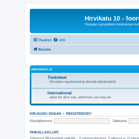
Hirvikatu 10 - foo
Pispalan nykytaiteen keskuksen ke
Pikalinkit
UKK
Etusivu
HIRVIKATU 10
Tiedotteet
- Hirvitalon tapahtumat ja tärkeät päivämäärät
International
- open for all to see, wherever you may be
KIRJAUDU SISÄÄN
•
REKISTERÖIDY
Käyttäjätunnus:
Salasana:
PAIKALLAOLIJAT
Yhteensä
10
käyttäjää paikalla :: 0 rekisteröitynyttä, 0 piilossa ja 10 viera