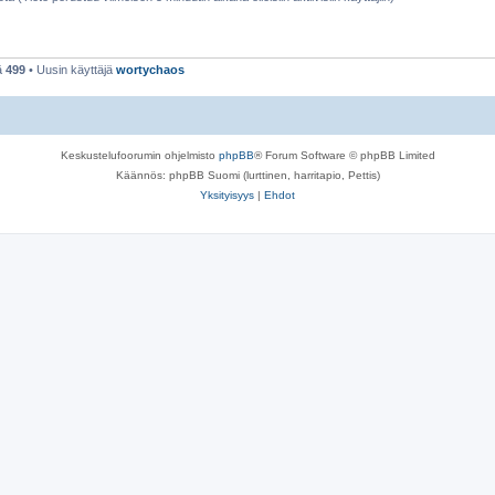
ä
499
• Uusin käyttäjä
wortychaos
Keskustelufoorumin ohjelmisto
phpBB
® Forum Software © phpBB Limited
Käännös: phpBB Suomi (lurttinen, harritapio, Pettis)
Yksityisyys
|
Ehdot