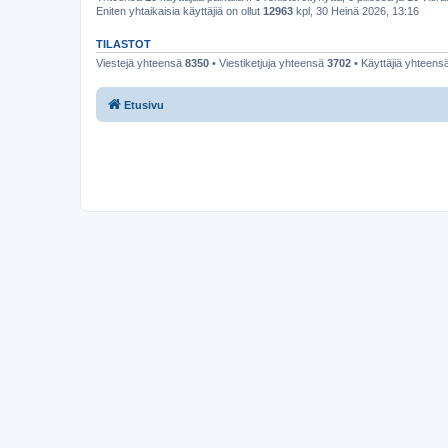
Eniten yhtaikaisia käyttäjiä on ollut
12963
kpl, 30 Heinä 2026, 13:16
TILASTOT
Viestejä yhteensä
8350
• Viestiketjuja yhteensä
3702
• Käyttäjiä yhteens
Etusivu