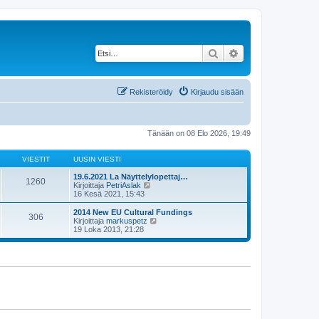
Etsi
Tarkennettu haku
Rekisteröidy
Kirjaudu sisään
Tänään on 08 Elo 2026, 19:49
VIESTIT
UUSIN VIESTI
19.6.2021 La Näyttelylopettaj…
1260
N
Kirjoittaja
PetriAslak
ä
16 Kesä 2021, 15:43
y
t
2014 New EU Cultural Fundings
306
ä
N
Kirjoittaja
markuspetz
u
ä
19 Loka 2013, 21:28
u
y
s
t
i
ä
n
u
v
u
i
s
e
i
s
n
t
v
i
i