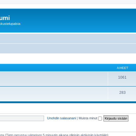
rumi
skustelupalsta
AIHEET
1061
283
Unohdin salasanani
|
Muista minut
sta (Tieto perustuu viimeisen 5 minuutin aikana olleisiin aktiivisiin käyttäjiin)