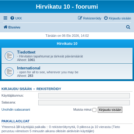
Hirvikatu 10 - foorumi
UKK
Rekisteröidy
Kirjaudu sisään
E
Etusivu
t
Tänään on 06 Elo 2026, 14:02
s
Hirvikatu 10
i
Tiedotteet
- Hirvitalon tapahtumat ja tärkeät päivämäärät
Aiheet:
1061
International
- open for all to see, wherever you may be
Aiheet:
283
KIRJAUDU SISÄÄN
•
REKISTERÖIDY
Käyttäjätunnus:
Salasana:
Unohdin salasanani
Muista minut
PAIKALLAOLIJAT
Yhteensä
10
käyttäjää paikalla :: 0 rekisteröitynyttä, 0 piilossa ja 10 vierasta (Tieto
perustuu viimeisen 5 minuutin aikana olleisiin aktiivisiin käyttäjiin)