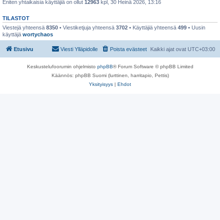
Eniten yhtaikaisia käyttäjiä on ollut
12963
kpl, 30 Heinä 2026, 13:16
TILASTOT
Viestejä yhteensä
8350
• Viestiketjuja yhteensä
3702
• Käyttäjiä yhteensä
499
• Uusin
käyttäjä
wortychaos
Etusivu
Viesti Ylläpidolle
Poista evästeet
Kaikki ajat ovat
UTC+03:00
Keskustelufoorumin ohjelmisto
phpBB
® Forum Software © phpBB Limited
Käännös: phpBB Suomi (lurttinen, harritapio, Pettis)
Yksityisyys
|
Ehdot