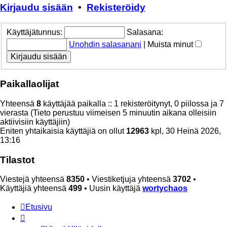
Kirjaudu sisään
•
Rekisteröidy
Käyttäjätunnus:
Salasana:
Unohdin salasanani
|
Muista minut
Paikallaolijat
Yhteensä
8
käyttäjää paikalla :: 1 rekisteröitynyt, 0 piilossa ja 7
vierasta (Tieto perustuu viimeisen 5 minuutin aikana olleisiin
aktiivisiin käyttäjiin)
Eniten yhtaikaisia käyttäjiä on ollut
12963
kpl, 30 Heinä 2026,
13:16
Tilastot
Viestejä yhteensä
8350
• Viestiketjuja yhteensä
3702
•
Käyttäjiä yhteensä
499
• Uusin käyttäjä
wortychaos
Etusivu