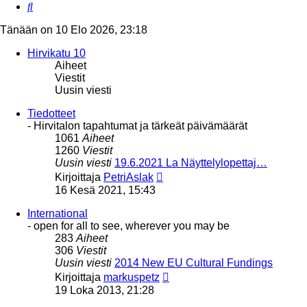
Etsi
Tänään on 10 Elo 2026, 23:18
Hirvikatu 10
Aiheet
Viestit
Uusin viesti
Tiedotteet
- Hirvitalon tapahtumat ja tärkeät päivämäärät
1061
Aiheet
1260
Viestit
Uusin viesti
19.6.2021 La Näyttelylopettaj…
Näytä
Kirjoittaja
PetriAslak
uusin
16 Kesä 2021, 15:43
viesti
International
- open for all to see, wherever you may be
283
Aiheet
306
Viestit
Uusin viesti
2014 New EU Cultural Fundings
Näytä
Kirjoittaja
markuspetz
uusin
19 Loka 2013, 21:28
viesti