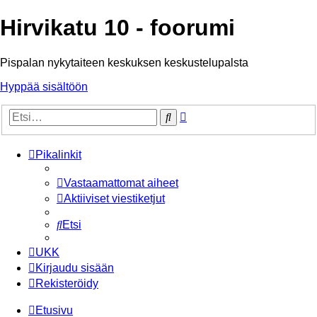
Hirvikatu 10 - foorumi
Pispalan nykytaiteen keskuksen keskustelupalsta
Hyppää sisältöön
Tarkennettu
Etsi
haku
Pikalinkit
Vastaamattomat aiheet
Aktiiviset viestiketjut
Etsi
UKK
Kirjaudu sisään
Rekisteröidy
Etusivu