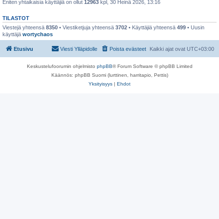
Eniten yhtaikaisia käyttäjiä on ollut
12963
kpl, 30 Heinä 2026, 13:16
TILASTOT
Viestejä yhteensä
8350
• Viestiketjuja yhteensä
3702
• Käyttäjiä yhteensä
499
• Uusin
käyttäjä
wortychaos
Etusivu
Viesti Ylläpidolle
Poista evästeet
Kaikki ajat ovat
UTC+03:00
Keskustelufoorumin ohjelmisto
phpBB
® Forum Software © phpBB Limited
Käännös: phpBB Suomi (lurttinen, harritapio, Pettis)
Yksityisyys
|
Ehdot