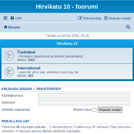
Hirvikatu 10 - foorumi
UKK
Rekisteröidy
Kirjaudu sisään
E
Etusivu
t
Tänään on 06 Elo 2026, 05:16
s
Hirvikatu 10
i
Tiedotteet
- Hirvitalon tapahtumat ja tärkeät päivämäärät
Aiheet:
1061
International
- open for all to see, wherever you may be
Aiheet:
283
KIRJAUDU SISÄÄN
•
REKISTERÖIDY
Käyttäjätunnus:
Salasana:
Unohdin salasanani
Muista minut
PAIKALLAOLIJAT
Yhteensä
45
käyttäjää paikalla :: 1 rekisteröitynyt, 0 piilossa ja 44 vierasta (Tieto perustuu
viimeisen 5 minuutin aikana olleisiin aktiivisiin käyttäjiin)