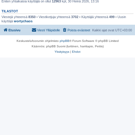
Eniten yhtaikaisia käyttäjiä on ollut
12963
kpl, 30 Heinä 2026, 13:16
TILASTOT
Viestejä yhteensä
8350
• Viestiketjuja yhteensä
3702
• Käyttäjiä yhteensä
499
• Uusin
käyttäjä
wortychaos
Etusivu
Viesti Ylläpidolle
Poista evästeet
Kaikki ajat ovat
UTC+03:00
Keskustelufoorumin ohjelmisto
phpBB
® Forum Software © phpBB Limited
Käännös: phpBB Suomi (lurttinen, harritapio, Pettis)
Yksityisyys
|
Ehdot