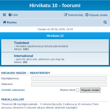
Hirvikatu 10 - foorumi
UKK
Rekisteröidy
Kirjaudu sisään
E
Etusivu
t
Tänään on 08 Elo 2026, 19:43
s
Hirvikatu 10
i
Tiedotteet
- Hirvitalon tapahtumat ja tärkeät päivämäärät
Aiheet:
1061
International
- open for all to see, wherever you may be
Aiheet:
283
KIRJAUDU SISÄÄN
•
REKISTERÖIDY
Käyttäjätunnus:
Salasana:
Unohdin salasanani
Muista minut
PAIKALLAOLIJAT
Yhteensä
16
käyttäjää paikalla :: 0 rekisteröitynyttä, 0 piilossa ja 16 vierasta (Tieto
perustuu viimeisen 5 minuutin aikana olleisiin aktiivisiin käyttäjiin)