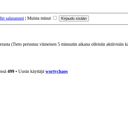
in salasanani
|
Muista minut
ierasta (Tieto perustuu viimeisen 5 minuutin aikana olleisiin aktiivisiin kä
ensä
499
• Uusin käyttäjä
wortychaos