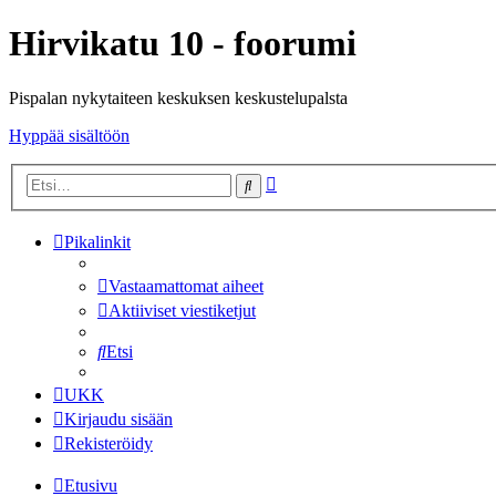
Hirvikatu 10 - foorumi
Pispalan nykytaiteen keskuksen keskustelupalsta
Hyppää sisältöön
Tarkennettu
Etsi
haku
Pikalinkit
Vastaamattomat aiheet
Aktiiviset viestiketjut
Etsi
UKK
Kirjaudu sisään
Rekisteröidy
Etusivu