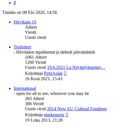
Etsi
Tänään on 08 Elo 2026, 14:56
Hirvikatu 10
Aiheet
Viestit
Uusin viesti
Tiedotteet
- Hirvitalon tapahtumat ja tärkeät päivämäärät
1061
Aiheet
1260
Viestit
Uusin viesti
19.6.2021 La Näyttelylopettaj…
Näytä
Kirjoittaja
PetriAslak
uusin
16 Kesä 2021, 15:43
viesti
International
- open for all to see, wherever you may be
283
Aiheet
306
Viestit
Uusin viesti
2014 New EU Cultural Fundings
Näytä
Kirjoittaja
markuspetz
uusin
19 Loka 2013, 21:28
viesti