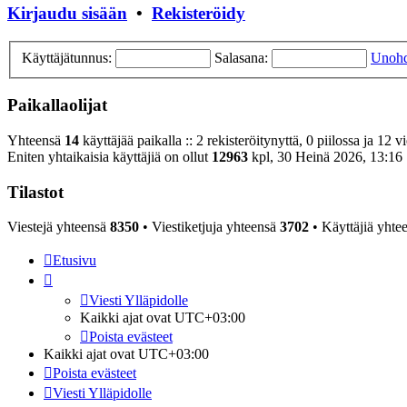
Kirjaudu sisään
•
Rekisteröidy
Käyttäjätunnus:
Salasana:
Unohd
Paikallaolijat
Yhteensä
14
käyttäjää paikalla :: 2 rekisteröitynyttä, 0 piilossa ja 12 v
Eniten yhtaikaisia käyttäjiä on ollut
12963
kpl, 30 Heinä 2026, 13:16
Tilastot
Viestejä yhteensä
8350
• Viestiketjuja yhteensä
3702
• Käyttäjiä yhte
Etusivu
Viesti Ylläpidolle
Kaikki ajat ovat
UTC+03:00
Poista evästeet
Kaikki ajat ovat
UTC+03:00
Poista evästeet
Viesti Ylläpidolle