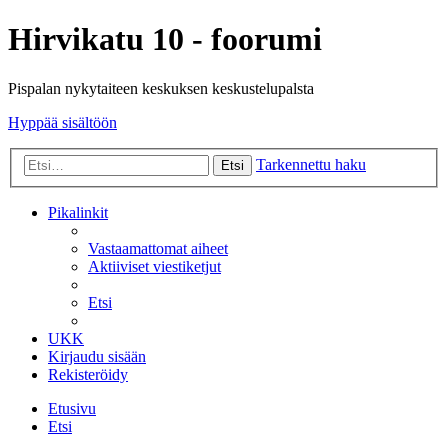
Hirvikatu 10 - foorumi
Pispalan nykytaiteen keskuksen keskustelupalsta
Hyppää sisältöön
Tarkennettu haku
Etsi
Pikalinkit
Vastaamattomat aiheet
Aktiiviset viestiketjut
Etsi
UKK
Kirjaudu sisään
Rekisteröidy
Etusivu
Etsi