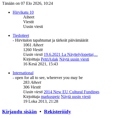
Tänään on 07 Elo 2026, 10:24
Hirvikatu 10
Aiheet
Viestit
Uusin viesti
Tiedotteet
- Hirvitalon tapahtumat ja tärkeät päivämäärät
1061
Aiheet
1260
Viestit
Uusin viesti
19.6.2021 La Näyttelylopettaj…
Kirjoittaja
PetriAslak
Näytä uusin viesti
16 Kesä 2021, 15:43
International
- open for all to see, wherever you may be
283
Aiheet
306
Viestit
Uusin viesti
2014 New EU Cultural Fundings
Kirjoittaja
markuspetz
Näytä uusin viesti
19 Loka 2013, 21:28
Kirjaudu sisään
•
Rekisteröidy