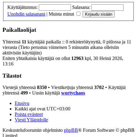
Käyttäjätunnus:
Salasana:
Unohdin salasanani
|
Muista minut
Paikallaolijat
Yhteensä
11
käyttäjää paikalla :: 0 rekisteröitynyttä, 0 piilossa ja 11
vierasta (Tieto perustuu viimeisen 5 minuutin aikana olleisiin
aktiivisiin käyttäjiin)
Eniten yhtaikaisia käyttäjiä on ollut
12963
kpl, 30 Heinä 2026,
13:16
Tilastot
Viestejä yhteensä
8350
• Viestiketjuja yhteensä
3702
• Käyttäjiä
yhteensä
499
• Uusin käyttäjä
wortychaos
Etusivu
Kaikki ajat ovat
UTC+03:00
Poista evästeet
Viesti Ylläpidolle
Keskustelufoorumin ohjelmisto
phpBB
® Forum Software © phpBB
Limited