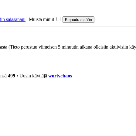
in salasanani
|
Muista minut
rasta (Tieto perustuu viimeisen 5 minuutin aikana olleisiin aktiivisiin käyt
ensä
499
• Uusin käyttäjä
wortychaos