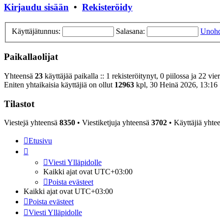
Kirjaudu sisään
•
Rekisteröidy
Käyttäjätunnus:
Salasana:
Unohd
Paikallaolijat
Yhteensä
23
käyttäjää paikalla :: 1 rekisteröitynyt, 0 piilossa ja 22 vie
Eniten yhtaikaisia käyttäjiä on ollut
12963
kpl, 30 Heinä 2026, 13:16
Tilastot
Viestejä yhteensä
8350
• Viestiketjuja yhteensä
3702
• Käyttäjiä yhte
Etusivu
Viesti Ylläpidolle
Kaikki ajat ovat
UTC+03:00
Poista evästeet
Kaikki ajat ovat
UTC+03:00
Poista evästeet
Viesti Ylläpidolle