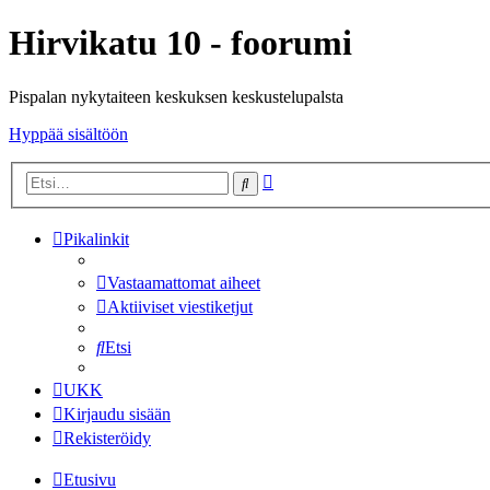
Hirvikatu 10 - foorumi
Pispalan nykytaiteen keskuksen keskustelupalsta
Hyppää sisältöön
Tarkennettu
Etsi
haku
Pikalinkit
Vastaamattomat aiheet
Aktiiviset viestiketjut
Etsi
UKK
Kirjaudu sisään
Rekisteröidy
Etusivu