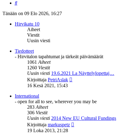
Etsi
Tänään on 09 Elo 2026, 16:27
Hirvikatu 10
Aiheet
Viestit
Uusin viesti
Tiedotteet
- Hirvitalon tapahtumat ja tärkeät päivämäärät
1061
Aiheet
1260
Viestit
Uusin viesti
19.6.2021 La Näyttelylopettaj…
Näytä
Kirjoittaja
PetriAslak
uusin
16 Kesä 2021, 15:43
viesti
International
- open for all to see, wherever you may be
283
Aiheet
306
Viestit
Uusin viesti
2014 New EU Cultural Fundings
Näytä
Kirjoittaja
markuspetz
uusin
19 Loka 2013, 21:28
viesti