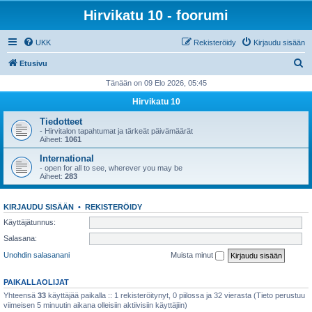
Hirvikatu 10 - foorumi
UKK
Rekisteröidy
Kirjaudu sisään
E
Etusivu
t
Tänään on 09 Elo 2026, 05:45
s
Hirvikatu 10
i
Tiedotteet
- Hirvitalon tapahtumat ja tärkeät päivämäärät
Aiheet:
1061
International
- open for all to see, wherever you may be
Aiheet:
283
KIRJAUDU SISÄÄN
•
REKISTERÖIDY
Käyttäjätunnus:
Salasana:
Unohdin salasanani
Muista minut
PAIKALLAOLIJAT
Yhteensä
33
käyttäjää paikalla :: 1 rekisteröitynyt, 0 piilossa ja 32 vierasta (Tieto perustuu
viimeisen 5 minuutin aikana olleisiin aktiivisiin käyttäjiin)