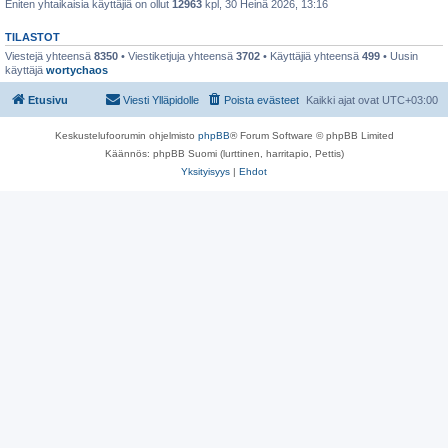
Eniten yhtaikaisia käyttäjiä on ollut
12963
kpl, 30 Heinä 2026, 13:16
TILASTOT
Viestejä yhteensä
8350
• Viestiketjuja yhteensä
3702
• Käyttäjiä yhteensä
499
• Uusin
käyttäjä
wortychaos
Etusivu
Viesti Ylläpidolle
Poista evästeet
Kaikki ajat ovat
UTC+03:00
Keskustelufoorumin ohjelmisto
phpBB
® Forum Software © phpBB Limited
Käännös: phpBB Suomi (lurttinen, harritapio, Pettis)
Yksityisyys
|
Ehdot