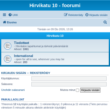
Hirvikatu 10 - foorumi
UKK
Rekisteröidy
Kirjaudu sisään
E
Etusivu
t
Tänään on 09 Elo 2026, 13:26
s
Hirvikatu 10
i
Tiedotteet
- Hirvitalon tapahtumat ja tärkeät päivämäärät
Aiheet:
1061
International
- open for all to see, wherever you may be
Aiheet:
283
KIRJAUDU SISÄÄN
•
REKISTERÖIDY
Käyttäjätunnus:
Salasana:
Unohdin salasanani
Muista minut
PAIKALLAOLIJAT
Yhteensä
12
käyttäjää paikalla :: 1 rekisteröitynyt, 0 piilossa ja 11 vierasta (Tieto perustuu
viimeisen 5 minuutin aikana olleisiin aktiivisiin käyttäjiin)