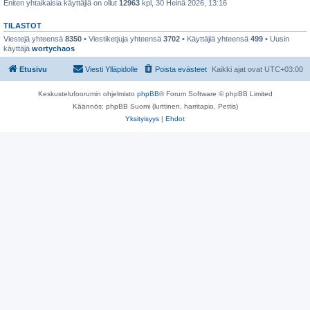
Eniten yhtaikaisia käyttäjiä on ollut
12963
kpl, 30 Heinä 2026, 13:16
TILASTOT
Viestejä yhteensä
8350
• Viestiketjuja yhteensä
3702
• Käyttäjiä yhteensä
499
• Uusin
käyttäjä
wortychaos
Etusivu
Viesti Ylläpidolle
Poista evästeet
Kaikki ajat ovat
UTC+03:00
Keskustelufoorumin ohjelmisto
phpBB
® Forum Software © phpBB Limited
Käännös: phpBB Suomi (lurttinen, harritapio, Pettis)
Yksityisyys
|
Ehdot