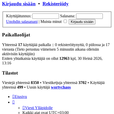
Kirjaudu sisään
•
Rekisteröidy
Käyttäjätunnus:
Salasana:
Unohdin salasanani
|
Muista minut
Paikallaolijat
Yhteensä
17
käyttäjää paikalla :: 0 rekisteröitynyttä, 0 piilossa ja 17
vierasta (Tieto perustuu viimeisen 5 minuutin aikana olleisiin
aktiivisiin käyttäjiin)
Eniten yhtaikaisia käyttäjiä on ollut
12963
kpl, 30 Heinä 2026,
13:16
Tilastot
Viestejä yhteensä
8350
• Viestiketjuja yhteensä
3702
• Käyttäjiä
yhteensä
499
• Uusin käyttäjä
wortychaos
Etusivu
Viesti Ylläpidolle
Kaikki ajat ovat
UTC+03:00