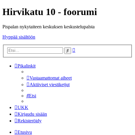
Hirvikatu 10 - foorumi
Pispalan nykytaiteen keskuksen keskustelupalsta
Hyppää sisältöön
Tarkennettu
Etsi
haku
Pikalinkit
Vastaamattomat aiheet
Aktiiviset viestiketjut
Etsi
UKK
Kirjaudu sisään
Rekisteröidy
Etusivu