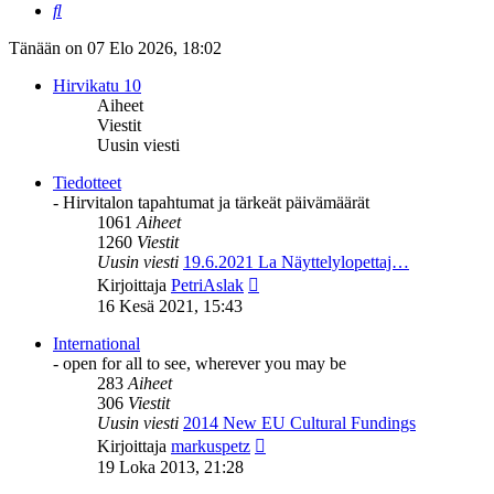
Etsi
Tänään on 07 Elo 2026, 18:02
Hirvikatu 10
Aiheet
Viestit
Uusin viesti
Tiedotteet
- Hirvitalon tapahtumat ja tärkeät päivämäärät
1061
Aiheet
1260
Viestit
Uusin viesti
19.6.2021 La Näyttelylopettaj…
Näytä
Kirjoittaja
PetriAslak
uusin
16 Kesä 2021, 15:43
viesti
International
- open for all to see, wherever you may be
283
Aiheet
306
Viestit
Uusin viesti
2014 New EU Cultural Fundings
Näytä
Kirjoittaja
markuspetz
uusin
19 Loka 2013, 21:28
viesti