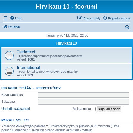
Hirvikatu 10 - foorumi
UKK
Rekisteröidy
Kirjaudu sisään
E
Etusivu
t
Tänään on 07 Elo 2026, 22:30
s
Hirvikatu 10
i
Tiedotteet
- Hirvitalon tapahtumat ja tärkeät päivämäärät
Aiheet:
1061
International
- open for all to see, wherever you may be
Aiheet:
283
KIRJAUDU SISÄÄN
•
REKISTERÖIDY
Käyttäjätunnus:
Salasana:
Unohdin salasanani
Muista minut
PAIKALLAOLIJAT
Yhteensä
25
käyttäjää paikalla :: 0 rekisteröitynyttä, 0 piilossa ja 25 vierasta (Tieto
perustuu viimeisen 5 minuutin aikana olleisiin aktiivisiin käyttäjiin)