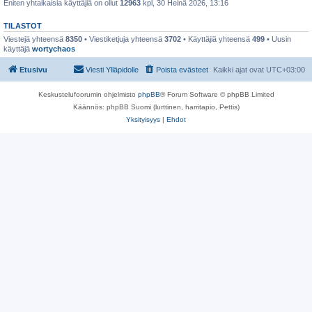
Eniten yhtaikaisia käyttäjiä on ollut
12963
kpl, 30 Heinä 2026, 13:16
TILASTOT
Viestejä yhteensä
8350
• Viestiketjuja yhteensä
3702
• Käyttäjiä yhteensä
499
• Uusin
käyttäjä
wortychaos
Etusivu
Viesti Ylläpidolle
Poista evästeet
Kaikki ajat ovat
UTC+03:00
Keskustelufoorumin ohjelmisto
phpBB
® Forum Software © phpBB Limited
Käännös: phpBB Suomi (lurttinen, harritapio, Pettis)
Yksityisyys
|
Ehdot