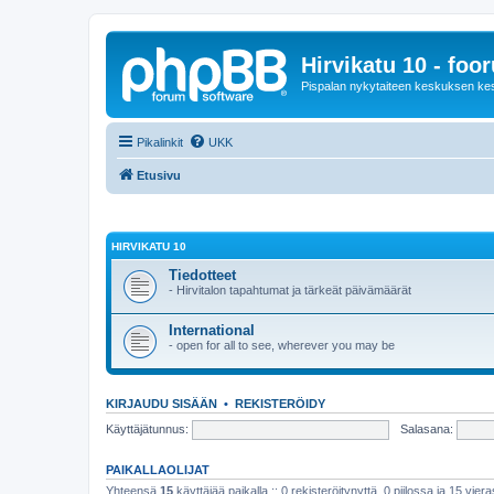
Hirvikatu 10 - foo
Pispalan nykytaiteen keskuksen ke
Pikalinkit
UKK
Etusivu
HIRVIKATU 10
Tiedotteet
- Hirvitalon tapahtumat ja tärkeät päivämäärät
International
- open for all to see, wherever you may be
KIRJAUDU SISÄÄN
•
REKISTERÖIDY
Käyttäjätunnus:
Salasana:
PAIKALLAOLIJAT
Yhteensä
15
käyttäjää paikalla :: 0 rekisteröitynyttä, 0 piilossa ja 15 viera