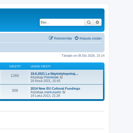
Etsi
Tarkennettu haku
Rekisteröidy
Kirjaudu sisään
Tänään on 06 Elo 2026, 15:14
VIESTIT
UUSIN VIESTI
19.6.2021 La Näyttelylopettaj…
1260
N
Kirjoittaja
PetriAslak
ä
16 Kesä 2021, 15:43
y
t
2014 New EU Cultural Fundings
306
ä
N
Kirjoittaja
markuspetz
u
ä
19 Loka 2013, 21:28
u
y
s
t
i
ä
n
u
v
u
i
s
e
i
s
n
t
v
i
i