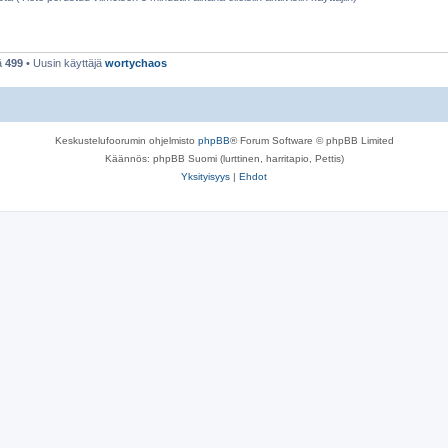
ä
499
• Uusin käyttäjä
wortychaos
Keskustelufoorumin ohjelmisto
phpBB
® Forum Software © phpBB Limited
Käännös: phpBB Suomi (lurttinen, harritapio, Pettis)
Yksityisyys
|
Ehdot