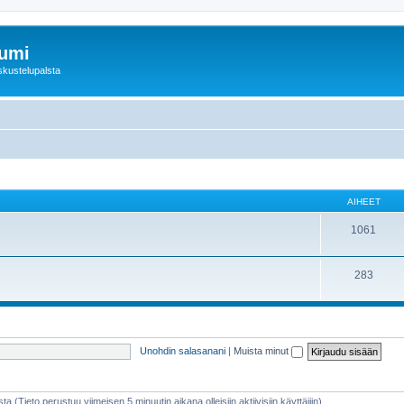
rumi
skustelupalsta
AIHEET
1061
283
Unohdin salasanani
|
Muista minut
sta (Tieto perustuu viimeisen 5 minuutin aikana olleisiin aktiivisiin käyttäjiin)