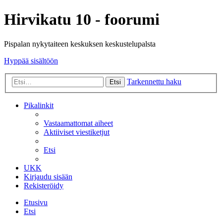
Hirvikatu 10 - foorumi
Pispalan nykytaiteen keskuksen keskustelupalsta
Hyppää sisältöön
Tarkennettu haku
Etsi
Pikalinkit
Vastaamattomat aiheet
Aktiiviset viestiketjut
Etsi
UKK
Kirjaudu sisään
Rekisteröidy
Etusivu
Etsi