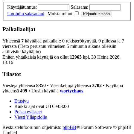
Käyttäjätunnus:
Salasana:
Unohdin salasanani
|
Muista minut
Paikallaolijat
Yhteensä
7
käyttäjää paikalla :: 0 rekisteröitynyttä, 0 piilossa ja 7
vierasta (Tieto perustuu viimeisen 5 minuutin aikana olleisiin
aktiivisiin käyttäjiin)
Eniten yhtaikaisia käyttäjiä on ollut
12963
kpl, 30 Heinä 2026,
13:16
Tilastot
Viestejä yhteensä
8350
• Viestiketjuja yhteensä
3702
• Käyttäjiä
yhteensä
499
• Uusin käyttäjä
wortychaos
Etusivu
Kaikki ajat ovat
UTC+03:00
Poista evästeet
Viesti Ylläpidolle
Keskustelufoorumin ohjelmisto
phpBB
® Forum Software © phpBB
Limited