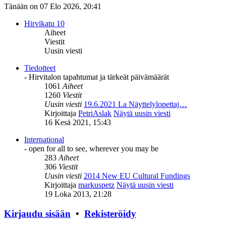
Tänään on 07 Elo 2026, 20:41
Hirvikatu 10
Aiheet
Viestit
Uusin viesti
Tiedotteet
- Hirvitalon tapahtumat ja tärkeät päivämäärät
1061
Aiheet
1260
Viestit
Uusin viesti
19.6.2021 La Näyttelylopettaj…
Kirjoittaja
PetriAslak
Näytä uusin viesti
16 Kesä 2021, 15:43
International
- open for all to see, wherever you may be
283
Aiheet
306
Viestit
Uusin viesti
2014 New EU Cultural Fundings
Kirjoittaja
markuspetz
Näytä uusin viesti
19 Loka 2013, 21:28
Kirjaudu sisään
•
Rekisteröidy