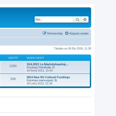
Etsi
Tarkennettu haku
Rekisteröidy
Kirjaudu sisään
Tänään on 06 Elo 2026, 11:35
VIESTIT
UUSIN VIESTI
19.6.2021 La Näyttelylopettaj…
1260
N
Kirjoittaja
PetriAslak
ä
16 Kesä 2021, 15:43
y
t
2014 New EU Cultural Fundings
306
ä
N
Kirjoittaja
markuspetz
u
ä
19 Loka 2013, 21:28
u
y
s
t
i
ä
n
u
v
u
i
s
e
i
s
n
t
v
i
i