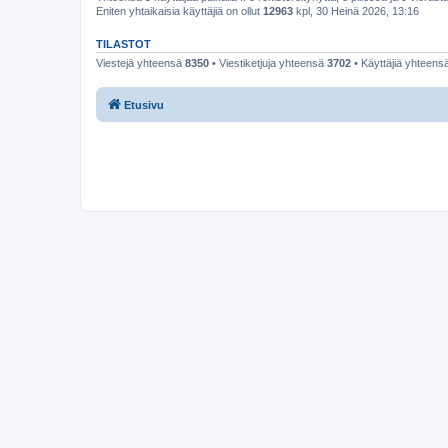
Eniten yhtaikaisia käyttäjiä on ollut
12963
kpl, 30 Heinä 2026, 13:16
TILASTOT
Viestejä yhteensä
8350
• Viestiketjuja yhteensä
3702
• Käyttäjiä yhteens
Etusivu