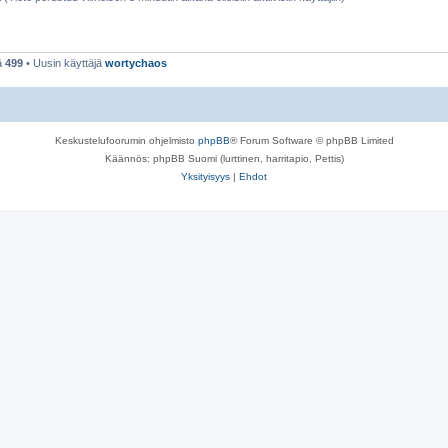
ä
499
• Uusin käyttäjä
wortychaos
Keskustelufoorumin ohjelmisto
phpBB
® Forum Software © phpBB Limited
Käännös: phpBB Suomi (lurttinen, harritapio, Pettis)
Yksityisyys
|
Ehdot