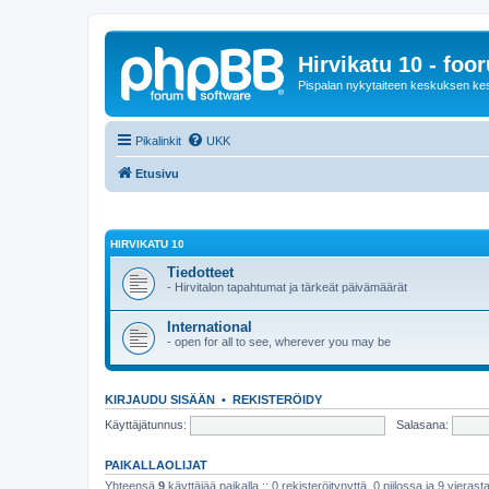
Hirvikatu 10 - foo
Pispalan nykytaiteen keskuksen ke
Pikalinkit
UKK
Etusivu
HIRVIKATU 10
Tiedotteet
- Hirvitalon tapahtumat ja tärkeät päivämäärät
International
- open for all to see, wherever you may be
KIRJAUDU SISÄÄN
•
REKISTERÖIDY
Käyttäjätunnus:
Salasana:
PAIKALLAOLIJAT
Yhteensä
9
käyttäjää paikalla :: 0 rekisteröitynyttä, 0 piilossa ja 9 vierasta