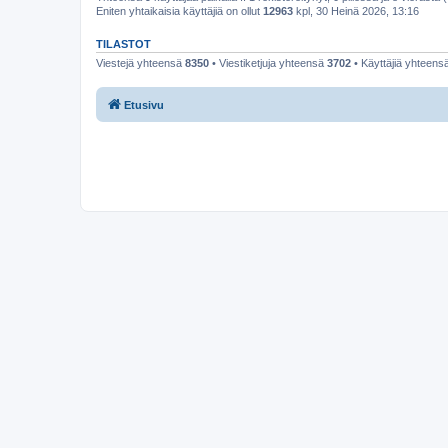
Eniten yhtaikaisia käyttäjiä on ollut
12963
kpl, 30 Heinä 2026, 13:16
TILASTOT
Viestejä yhteensä
8350
• Viestiketjuja yhteensä
3702
• Käyttäjiä yhteens
Etusivu