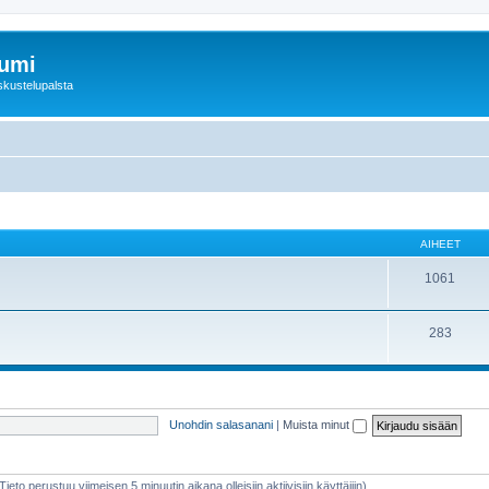
rumi
skustelupalsta
AIHEET
1061
283
Unohdin salasanani
|
Muista minut
Tieto perustuu viimeisen 5 minuutin aikana olleisiin aktiivisiin käyttäjiin)