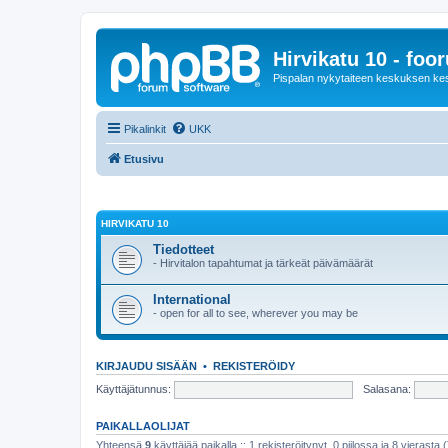
Hirvikatu 10 - foo
Pispalan nykytaiteen keskuksen ke
Pikalinkit
UKK
Etusivu
HIRVIKATU 10
Tiedotteet
- Hirvitalon tapahtumat ja tärkeät päivämäärät
International
- open for all to see, wherever you may be
KIRJAUDU SISÄÄN
•
REKISTERÖIDY
Käyttäjätunnus:
Salasana:
PAIKALLAOLIJAT
Yhteensä
9
käyttäjää paikalla :: 1 rekisteröitynyt, 0 piilossa ja 8 vierasta (