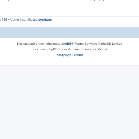
ä
499
• Uusin käyttäjä
wortychaos
Keskustelufoorumin ohjelmisto
phpBB
® Forum Software © phpBB Limited
Käännös: phpBB Suomi (lurttinen, harritapio, Pettis)
Yksityisyys
|
Ehdot