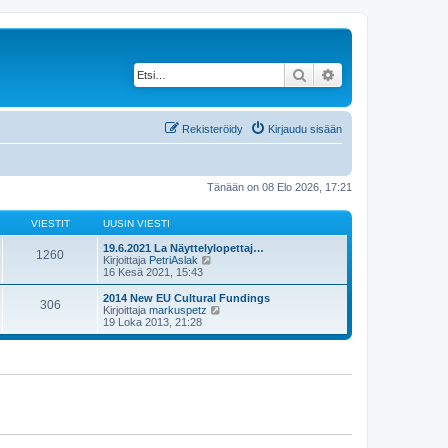
Etsi
Tarkennettu haku
Rekisteröidy
Kirjaudu sisään
Tänään on 08 Elo 2026, 17:21
VIESTIT
UUSIN VIESTI
19.6.2021 La Näyttelylopettaj…
1260
N
Kirjoittaja
PetriAslak
ä
16 Kesä 2021, 15:43
y
t
2014 New EU Cultural Fundings
306
ä
N
Kirjoittaja
markuspetz
u
ä
19 Loka 2013, 21:28
u
y
s
t
i
ä
n
u
v
u
i
s
e
i
s
n
t
v
i
i