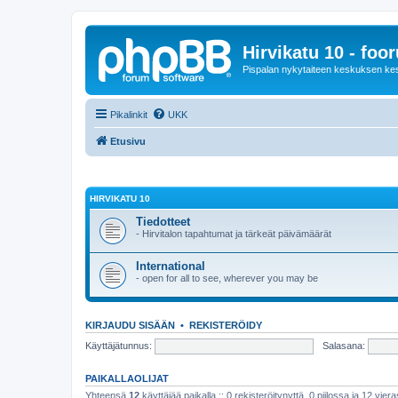
Hirvikatu 10 - foo
Pispalan nykytaiteen keskuksen ke
Pikalinkit
UKK
Etusivu
HIRVIKATU 10
Tiedotteet
- Hirvitalon tapahtumat ja tärkeät päivämäärät
International
- open for all to see, wherever you may be
KIRJAUDU SISÄÄN
•
REKISTERÖIDY
Käyttäjätunnus:
Salasana:
PAIKALLAOLIJAT
Yhteensä
12
käyttäjää paikalla :: 0 rekisteröitynyttä, 0 piilossa ja 12 viera