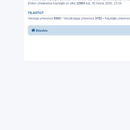
Eniten yhtaikaisia käyttäjiä on ollut
12963
kpl, 30 Heinä 2026, 13:16
TILASTOT
Viestejä yhteensä
8350
• Viestiketjuja yhteensä
3702
• Käyttäjiä yhteens
Etusivu