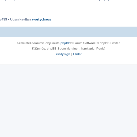
ä
499
• Uusin käyttäjä
wortychaos
Keskustelufoorumin ohjelmisto
phpBB
® Forum Software © phpBB Limited
Käännös: phpBB Suomi (lurttinen, harritapio, Pettis)
Yksityisyys
|
Ehdot