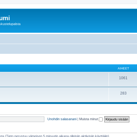
rumi
skustelupalsta
AIHEET
1061
283
Unohdin salasanani
|
Muista minut
sta (Tieto perustuu viimeisen 5 minuutin aikana olleisiin aktiivisiin käyttäjiin)