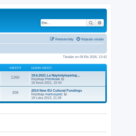
Etsi
Tarkennettu haku
Rekisteröidy
Kirjaudu sisään
Tänään on 09 Elo 2026, 13:42
VIESTIT
UUSIN VIESTI
19.6.2021 La Näyttelylopettaj…
1260
N
Kirjoittaja
PetriAslak
ä
16 Kesä 2021, 15:43
y
t
2014 New EU Cultural Fundings
306
ä
N
Kirjoittaja
markuspetz
u
ä
19 Loka 2013, 21:28
u
y
s
t
i
ä
n
u
v
u
i
s
e
i
s
n
t
v
i
i