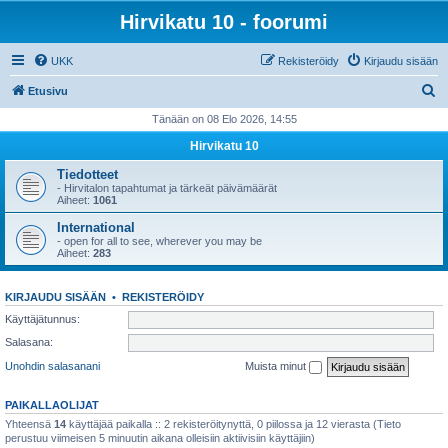
Hirvikatu 10 - foorumi
UKK
Rekisteröidy
Kirjaudu sisään
E
Etusivu
t
Tänään on 08 Elo 2026, 14:55
s
Hirvikatu 10
i
Tiedotteet
- Hirvitalon tapahtumat ja tärkeät päivämäärät
Aiheet:
1061
International
- open for all to see, wherever you may be
Aiheet:
283
KIRJAUDU SISÄÄN
•
REKISTERÖIDY
Käyttäjätunnus:
Salasana:
Unohdin salasanani
Muista minut
PAIKALLAOLIJAT
Yhteensä
14
käyttäjää paikalla :: 2 rekisteröitynyttä, 0 piilossa ja 12 vierasta (Tieto
perustuu viimeisen 5 minuutin aikana olleisiin aktiivisiin käyttäjiin)