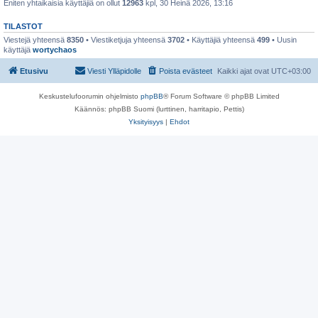
Eniten yhtaikaisia käyttäjiä on ollut
12963
kpl, 30 Heinä 2026, 13:16
TILASTOT
Viestejä yhteensä
8350
• Viestiketjuja yhteensä
3702
• Käyttäjiä yhteensä
499
• Uusin
käyttäjä
wortychaos
Etusivu
Viesti Ylläpidolle
Poista evästeet
Kaikki ajat ovat
UTC+03:00
Keskustelufoorumin ohjelmisto
phpBB
® Forum Software © phpBB Limited
Käännös: phpBB Suomi (lurttinen, harritapio, Pettis)
Yksityisyys
|
Ehdot