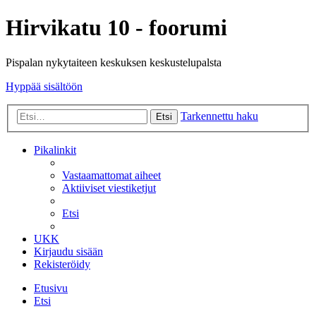
Hirvikatu 10 - foorumi
Pispalan nykytaiteen keskuksen keskustelupalsta
Hyppää sisältöön
Tarkennettu haku
Etsi
Pikalinkit
Vastaamattomat aiheet
Aktiiviset viestiketjut
Etsi
UKK
Kirjaudu sisään
Rekisteröidy
Etusivu
Etsi