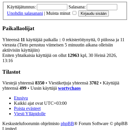
Käyttäjätunnus:
Salasana:
Unohdin salasanani
|
Muista minut
Paikallaolijat
Yhteensä
11
käyttäjää paikalla :: 0 rekisteröitynyttä, 0 piilossa ja 11
vierasta (Tieto perustuu viimeisen 5 minuutin aikana olleisiin
aktiivisiin käyttäjiin)
Eniten yhtaikaisia käyttäjiä on ollut
12963
kpl, 30 Heinä 2026,
13:16
Tilastot
Viestejä yhteensä
8350
• Viestiketjuja yhteensä
3702
• Käyttäjiä
yhteensä
499
• Uusin käyttäjä
wortychaos
Etusivu
Kaikki ajat ovat
UTC+03:00
Poista evästeet
Viesti Ylläpidolle
Keskustelufoorumin ohjelmisto
phpBB
® Forum Software © phpBB
Limited