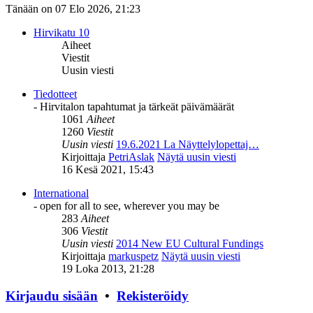
Tänään on 07 Elo 2026, 21:23
Hirvikatu 10
Aiheet
Viestit
Uusin viesti
Tiedotteet
- Hirvitalon tapahtumat ja tärkeät päivämäärät
1061
Aiheet
1260
Viestit
Uusin viesti
19.6.2021 La Näyttelylopettaj…
Kirjoittaja
PetriAslak
Näytä uusin viesti
16 Kesä 2021, 15:43
International
- open for all to see, wherever you may be
283
Aiheet
306
Viestit
Uusin viesti
2014 New EU Cultural Fundings
Kirjoittaja
markuspetz
Näytä uusin viesti
19 Loka 2013, 21:28
Kirjaudu sisään
•
Rekisteröidy