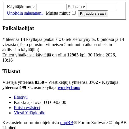
Käyttäjätunnus:
Salasana:
Unohdin salasanani
|
Muista minut
Paikallaolijat
Yhteensä
14
käyttäjää paikalla :: 0 rekisteröitynyttä, 0 piilossa ja 14
vierasta (Tieto perustuu viimeisen 5 minuutin aikana olleisiin
aktiivisiin käyttäjiin)
Eniten yhtaikaisia käyttäjiä on ollut
12963
kpl, 30 Heinä 2026,
13:16
Tilastot
Viestejä yhteensä
8350
• Viestiketjuja yhteensä
3702
• Käyttäjiä
yhteensä
499
• Uusin käyttäjä
wortychaos
Etusivu
Kaikki ajat ovat
UTC+03:00
Poista evästeet
Viesti Ylläpidolle
Keskustelufoorumin ohjelmisto
phpBB
® Forum Software © phpBB
Limited