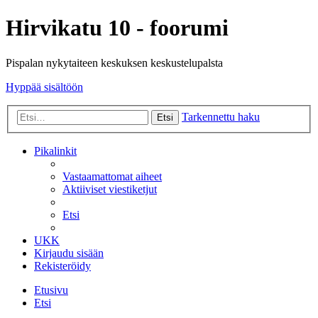
Hirvikatu 10 - foorumi
Pispalan nykytaiteen keskuksen keskustelupalsta
Hyppää sisältöön
Tarkennettu haku
Etsi
Pikalinkit
Vastaamattomat aiheet
Aktiiviset viestiketjut
Etsi
UKK
Kirjaudu sisään
Rekisteröidy
Etusivu
Etsi