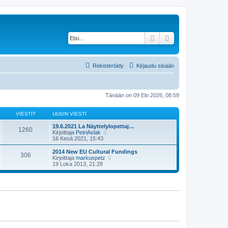
Etsi
Tarkennettu haku
Rekisteröidy
Kirjaudu sisään
Tänään on 09 Elo 2026, 08:59
VIESTIT
UUSIN VIESTI
19.6.2021 La Näyttelylopettaj…
1260
N
Kirjoittaja
PetriAslak
ä
16 Kesä 2021, 15:43
y
t
2014 New EU Cultural Fundings
306
ä
N
Kirjoittaja
markuspetz
u
ä
19 Loka 2013, 21:28
u
y
s
t
i
ä
n
u
v
u
i
s
e
i
s
n
t
v
i
i