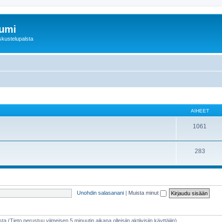
rumi
skustelupalsta
AIHEET
1061
283
Unohdin salasanani
|
Muista minut
sta (Tieto perustuu viimeisen 5 minuutin aikana olleisiin aktiivisiin käyttäjiin)