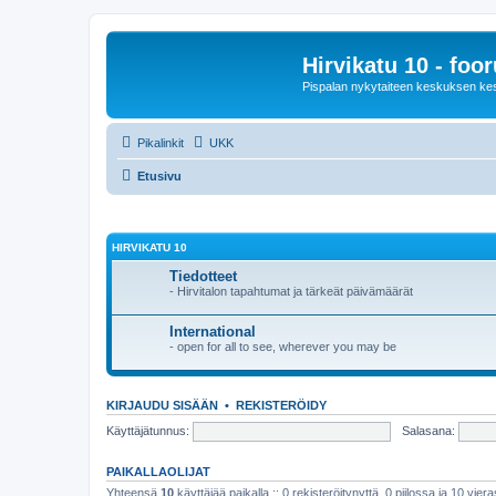
Hirvikatu 10 - foo
Pispalan nykytaiteen keskuksen ke
Pikalinkit
UKK
Etusivu
HIRVIKATU 10
Tiedotteet
- Hirvitalon tapahtumat ja tärkeät päivämäärät
International
- open for all to see, wherever you may be
KIRJAUDU SISÄÄN
•
REKISTERÖIDY
Käyttäjätunnus:
Salasana:
PAIKALLAOLIJAT
Yhteensä
10
käyttäjää paikalla :: 0 rekisteröitynyttä, 0 piilossa ja 10 viera