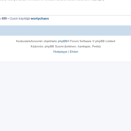
ä
499
• Uusin käyttäjä
wortychaos
Keskustelufoorumin ohjelmisto
phpBB
® Forum Software © phpBB Limited
Käännös: phpBB Suomi (lurttinen, harritapio, Pettis)
Yksityisyys
|
Ehdot