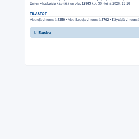
Eniten yhtaikaisia käyttäjiä on ollut
12963
kpl, 30 Heinä 2026, 13:16
TILASTOT
Viestejä yhteensä
8350
• Viestiketjuja yhteensä
3702
• Käyttäjiä yhteens
Etusivu