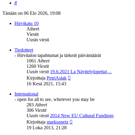
Etsi
Tänään on 06 Elo 2026, 19:08
Hirvikatu 10
Aiheet
Viestit
Uusin viesti
Tiedotteet
- Hirvitalon tapahtumat ja tärkeät päivämäärät
1061
Aiheet
1260
Viestit
Uusin viesti
19.6.2021 La Näyttelylopettaj…
Näytä
Kirjoittaja
PetriAslak
uusin
16 Kesä 2021, 15:43
viesti
International
- open for all to see, wherever you may be
283
Aiheet
306
Viestit
Uusin viesti
2014 New EU Cultural Fundings
Näytä
Kirjoittaja
markuspetz
uusin
19 Loka 2013, 21:28
viesti