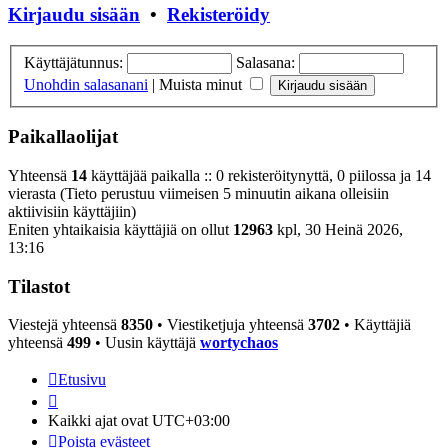
Kirjaudu sisään
•
Rekisteröidy
Käyttäjätunnus:
Salasana:
Unohdin salasanani
|
Muista minut
Paikallaolijat
Yhteensä
14
käyttäjää paikalla :: 0 rekisteröitynyttä, 0 piilossa ja 14
vierasta (Tieto perustuu viimeisen 5 minuutin aikana olleisiin
aktiivisiin käyttäjiin)
Eniten yhtaikaisia käyttäjiä on ollut
12963
kpl, 30 Heinä 2026,
13:16
Tilastot
Viestejä yhteensä
8350
• Viestiketjuja yhteensä
3702
• Käyttäjiä
yhteensä
499
• Uusin käyttäjä
wortychaos
Etusivu
Kaikki ajat ovat
UTC+03:00
Poista evästeet