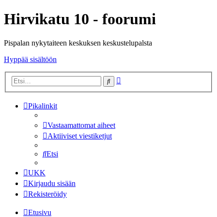
Hirvikatu 10 - foorumi
Pispalan nykytaiteen keskuksen keskustelupalsta
Hyppää sisältöön
Tarkennettu
Etsi
haku
Pikalinkit
Vastaamattomat aiheet
Aktiiviset viestiketjut
Etsi
UKK
Kirjaudu sisään
Rekisteröidy
Etusivu