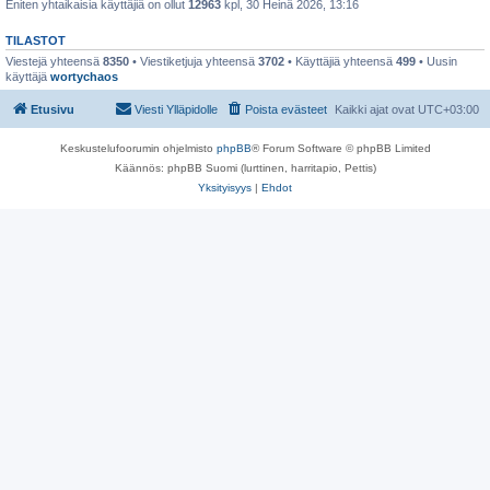
Eniten yhtaikaisia käyttäjiä on ollut
12963
kpl, 30 Heinä 2026, 13:16
TILASTOT
Viestejä yhteensä
8350
• Viestiketjuja yhteensä
3702
• Käyttäjiä yhteensä
499
• Uusin
käyttäjä
wortychaos
Etusivu
Viesti Ylläpidolle
Poista evästeet
Kaikki ajat ovat
UTC+03:00
Keskustelufoorumin ohjelmisto
phpBB
® Forum Software © phpBB Limited
Käännös: phpBB Suomi (lurttinen, harritapio, Pettis)
Yksityisyys
|
Ehdot