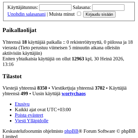
Käyttäjätunnus:
Salasana:
Unohdin salasanani
|
Muista minut
Paikallaolijat
Yhteensä
18
käyttäjää paikalla :: 0 rekisteröitynyttä, 0 piilossa ja 18
vierasta (Tieto perustuu viimeisen 5 minuutin aikana olleisiin
aktiivisiin käyttäjiin)
Eniten yhtaikaisia käyttäjiä on ollut
12963
kpl, 30 Heinä 2026,
13:16
Tilastot
Viestejä yhteensä
8350
• Viestiketjuja yhteensä
3702
• Käyttäjiä
yhteensä
499
• Uusin käyttäjä
wortychaos
Etusivu
Kaikki ajat ovat
UTC+03:00
Poista evästeet
Viesti Ylläpidolle
Keskustelufoorumin ohjelmisto
phpBB
® Forum Software © phpBB
Limited