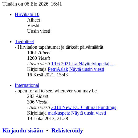
Tänään on 06 Elo 2026, 16:41
Hirvikatu 10
Aiheet
Viestit
Uusin viesti
Tiedotteet
- Hirvitalon tapahtumat ja tärkeät päivämäärät
1061
Aiheet
1260
Viestit
Uusin viesti
19.6.2021 La Näyttelylopettaj…
Kirjoittaja
PetriAslak
Näytä uusin viesti
16 Kesä 2021, 15:43
International
- open for all to see, wherever you may be
283
Aiheet
306
Viestit
Uusin viesti
2014 New EU Cultural Fundings
Kirjoittaja
markuspetz
Näytä uusin viesti
19 Loka 2013, 21:28
Kirjaudu sisään
•
Rekisteröidy