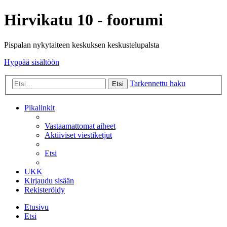
Hirvikatu 10 - foorumi
Pispalan nykytaiteen keskuksen keskustelupalsta
Hyppää sisältöön
Tarkennettu haku
Etsi
Pikalinkit
Vastaamattomat aiheet
Aktiiviset viestiketjut
Etsi
UKK
Kirjaudu sisään
Rekisteröidy
Etusivu
Etsi