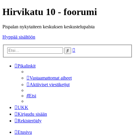
Hirvikatu 10 - foorumi
Pispalan nykytaiteen keskuksen keskustelupalsta
Hyppää sisältöön
Tarkennettu
Etsi
haku
Pikalinkit
Vastaamattomat aiheet
Aktiiviset viestiketjut
Etsi
UKK
Kirjaudu sisään
Rekisteröidy
Etusivu