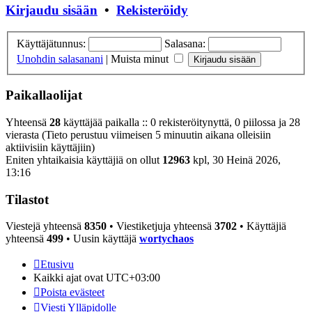
Kirjaudu sisään
•
Rekisteröidy
Käyttäjätunnus:
Salasana:
Unohdin salasanani
|
Muista minut
Paikallaolijat
Yhteensä
28
käyttäjää paikalla :: 0 rekisteröitynyttä, 0 piilossa ja 28
vierasta (Tieto perustuu viimeisen 5 minuutin aikana olleisiin
aktiivisiin käyttäjiin)
Eniten yhtaikaisia käyttäjiä on ollut
12963
kpl, 30 Heinä 2026,
13:16
Tilastot
Viestejä yhteensä
8350
• Viestiketjuja yhteensä
3702
• Käyttäjiä
yhteensä
499
• Uusin käyttäjä
wortychaos
Etusivu
Kaikki ajat ovat
UTC+03:00
Poista evästeet
Viesti Ylläpidolle