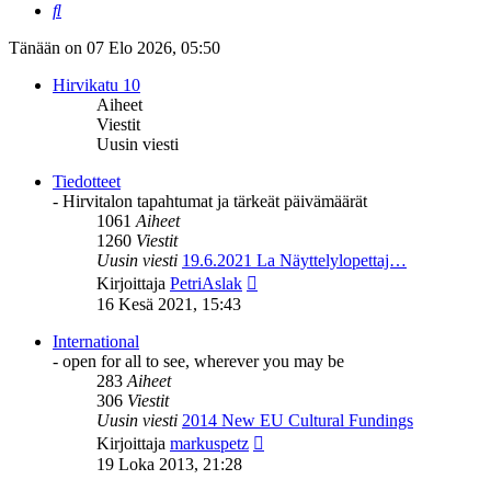
Etsi
Tänään on 07 Elo 2026, 05:50
Hirvikatu 10
Aiheet
Viestit
Uusin viesti
Tiedotteet
- Hirvitalon tapahtumat ja tärkeät päivämäärät
1061
Aiheet
1260
Viestit
Uusin viesti
19.6.2021 La Näyttelylopettaj…
Näytä
Kirjoittaja
PetriAslak
uusin
16 Kesä 2021, 15:43
viesti
International
- open for all to see, wherever you may be
283
Aiheet
306
Viestit
Uusin viesti
2014 New EU Cultural Fundings
Näytä
Kirjoittaja
markuspetz
uusin
19 Loka 2013, 21:28
viesti