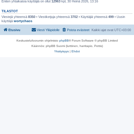
Eniten yhtaikaisia käyttäjiä on ollut
12963
kpl, 30 Heinä 2026, 13:16
TILASTOT
Viestejä yhteensä
8350
• Viestiketjuja yhteensä
3702
• Käyttäjiä yhteensä
499
• Uusin
käyttäjä
wortychaos
Etusivu
Viesti Ylläpidolle
Poista evästeet
Kaikki ajat ovat
UTC+03:00
Keskustelufoorumin ohjelmisto
phpBB
® Forum Software © phpBB Limited
Käännös: phpBB Suomi (lurttinen, harritapio, Pettis)
Yksityisyys
|
Ehdot