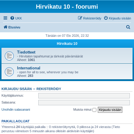
Hirvikatu 10 - foorumi
UKK
Rekisteröidy
Kirjaudu sisään
E
Etusivu
t
Tänään on 07 Elo 2026, 22:32
s
Hirvikatu 10
i
Tiedotteet
- Hirvitalon tapahtumat ja tärkeät päivämäärät
Aiheet:
1061
International
- open for all to see, wherever you may be
Aiheet:
283
KIRJAUDU SISÄÄN
•
REKISTERÖIDY
Käyttäjätunnus:
Salasana:
Unohdin salasanani
Muista minut
PAIKALLAOLIJAT
Yhteensä
24
käyttäjää paikalla :: 0 rekisteröitynyttä, 0 piilossa ja 24 vierasta (Tieto
perustuu viimeisen 5 minuutin aikana olleisiin aktiivisiin käyttäjiin)