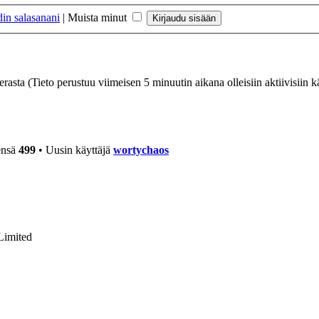
in salasanani
|
Muista minut
ierasta (Tieto perustuu viimeisen 5 minuutin aikana olleisiin aktiivisiin kä
ensä
499
• Uusin käyttäjä
wortychaos
Limited