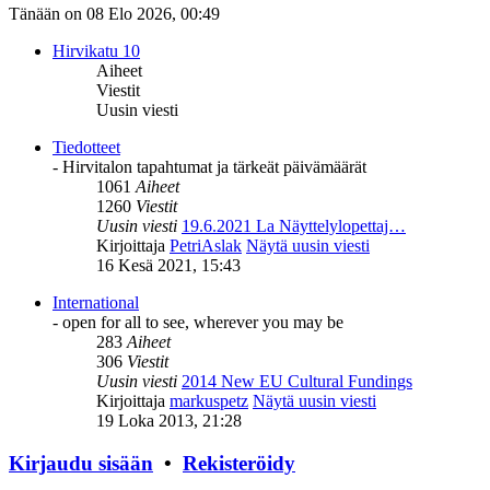
Tänään on 08 Elo 2026, 00:49
Hirvikatu 10
Aiheet
Viestit
Uusin viesti
Tiedotteet
- Hirvitalon tapahtumat ja tärkeät päivämäärät
1061
Aiheet
1260
Viestit
Uusin viesti
19.6.2021 La Näyttelylopettaj…
Kirjoittaja
PetriAslak
Näytä uusin viesti
16 Kesä 2021, 15:43
International
- open for all to see, wherever you may be
283
Aiheet
306
Viestit
Uusin viesti
2014 New EU Cultural Fundings
Kirjoittaja
markuspetz
Näytä uusin viesti
19 Loka 2013, 21:28
Kirjaudu sisään
•
Rekisteröidy