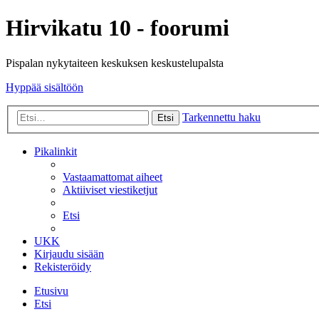
Hirvikatu 10 - foorumi
Pispalan nykytaiteen keskuksen keskustelupalsta
Hyppää sisältöön
Tarkennettu haku
Etsi
Pikalinkit
Vastaamattomat aiheet
Aktiiviset viestiketjut
Etsi
UKK
Kirjaudu sisään
Rekisteröidy
Etusivu
Etsi