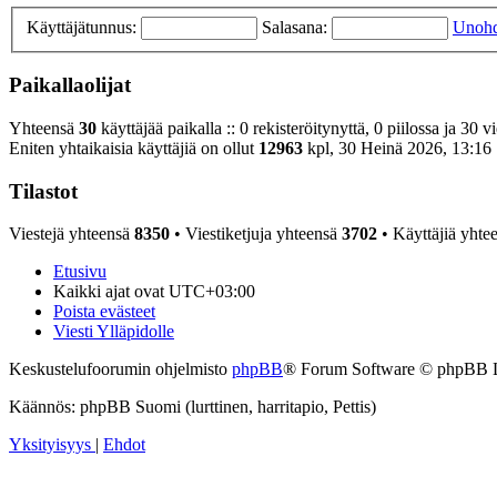
Käyttäjätunnus:
Salasana:
Unohd
Paikallaolijat
Yhteensä
30
käyttäjää paikalla :: 0 rekisteröitynyttä, 0 piilossa ja 30 v
Eniten yhtaikaisia käyttäjiä on ollut
12963
kpl, 30 Heinä 2026, 13:16
Tilastot
Viestejä yhteensä
8350
• Viestiketjuja yhteensä
3702
• Käyttäjiä yhte
Etusivu
Kaikki ajat ovat
UTC+03:00
Poista evästeet
Viesti Ylläpidolle
Keskustelufoorumin ohjelmisto
phpBB
® Forum Software © phpBB 
Käännös: phpBB Suomi (lurttinen, harritapio, Pettis)
Yksityisyys
|
Ehdot