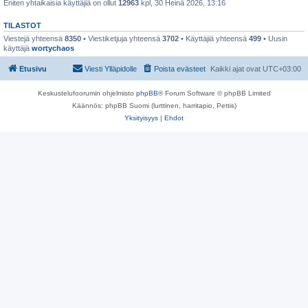
Eniten yhtaikaisia käyttäjiä on ollut
12963
kpl, 30 Heinä 2026, 13:16
TILASTOT
Viestejä yhteensä
8350
• Viestiketjuja yhteensä
3702
• Käyttäjiä yhteensä
499
• Uusin
käyttäjä
wortychaos
Etusivu
Viesti Ylläpidolle
Poista evästeet
Kaikki ajat ovat
UTC+03:00
Keskustelufoorumin ohjelmisto
phpBB
® Forum Software © phpBB Limited
Käännös: phpBB Suomi (lurttinen, harritapio, Pettis)
Yksityisyys
|
Ehdot