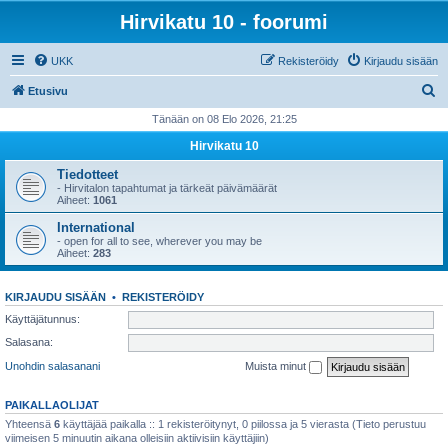
Hirvikatu 10 - foorumi
UKK
Rekisteröidy
Kirjaudu sisään
E
Etusivu
t
Tänään on 08 Elo 2026, 21:25
s
Hirvikatu 10
i
Tiedotteet
- Hirvitalon tapahtumat ja tärkeät päivämäärät
Aiheet:
1061
International
- open for all to see, wherever you may be
Aiheet:
283
KIRJAUDU SISÄÄN
•
REKISTERÖIDY
Käyttäjätunnus:
Salasana:
Unohdin salasanani
Muista minut
PAIKALLAOLIJAT
Yhteensä
6
käyttäjää paikalla :: 1 rekisteröitynyt, 0 piilossa ja 5 vierasta (Tieto perustuu
viimeisen 5 minuutin aikana olleisiin aktiivisiin käyttäjiin)