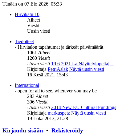
Tänään on 07 Elo 2026, 05:33
Hirvikatu 10
Aiheet
Viestit
Uusin viesti
Tiedotteet
- Hirvitalon tapahtumat ja tärkeät päivämäärät
1061
Aiheet
1260
Viestit
Uusin viesti
19.6.2021 La Näyttelylopettaj…
Kirjoittaja
PetriAslak
Näytä uusin viesti
16 Kesä 2021, 15:43
International
- open for all to see, wherever you may be
283
Aiheet
306
Viestit
Uusin viesti
2014 New EU Cultural Fundings
Kirjoittaja
markuspetz
Näytä uusin viesti
19 Loka 2013, 21:28
Kirjaudu sisään
•
Rekisteröidy