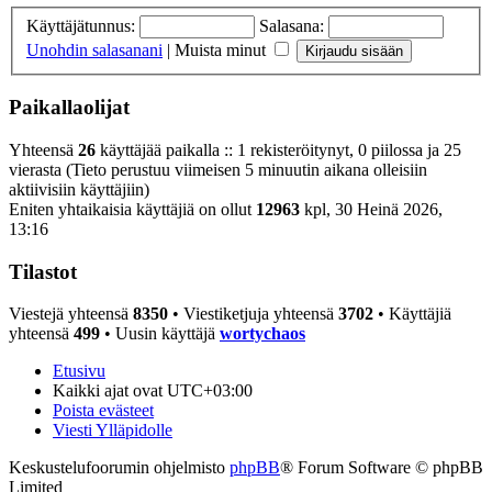
Käyttäjätunnus:
Salasana:
Unohdin salasanani
|
Muista minut
Paikallaolijat
Yhteensä
26
käyttäjää paikalla :: 1 rekisteröitynyt, 0 piilossa ja 25
vierasta (Tieto perustuu viimeisen 5 minuutin aikana olleisiin
aktiivisiin käyttäjiin)
Eniten yhtaikaisia käyttäjiä on ollut
12963
kpl, 30 Heinä 2026,
13:16
Tilastot
Viestejä yhteensä
8350
• Viestiketjuja yhteensä
3702
• Käyttäjiä
yhteensä
499
• Uusin käyttäjä
wortychaos
Etusivu
Kaikki ajat ovat
UTC+03:00
Poista evästeet
Viesti Ylläpidolle
Keskustelufoorumin ohjelmisto
phpBB
® Forum Software © phpBB
Limited