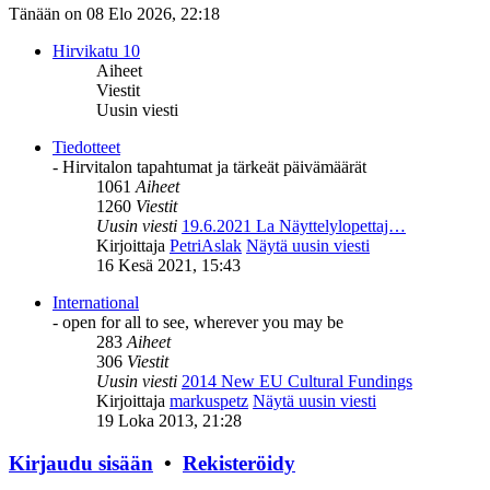
Tänään on 08 Elo 2026, 22:18
Hirvikatu 10
Aiheet
Viestit
Uusin viesti
Tiedotteet
- Hirvitalon tapahtumat ja tärkeät päivämäärät
1061
Aiheet
1260
Viestit
Uusin viesti
19.6.2021 La Näyttelylopettaj…
Kirjoittaja
PetriAslak
Näytä uusin viesti
16 Kesä 2021, 15:43
International
- open for all to see, wherever you may be
283
Aiheet
306
Viestit
Uusin viesti
2014 New EU Cultural Fundings
Kirjoittaja
markuspetz
Näytä uusin viesti
19 Loka 2013, 21:28
Kirjaudu sisään
•
Rekisteröidy