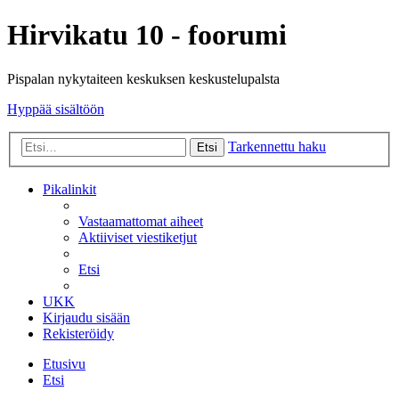
Hirvikatu 10 - foorumi
Pispalan nykytaiteen keskuksen keskustelupalsta
Hyppää sisältöön
Tarkennettu haku
Etsi
Pikalinkit
Vastaamattomat aiheet
Aktiiviset viestiketjut
Etsi
UKK
Kirjaudu sisään
Rekisteröidy
Etusivu
Etsi