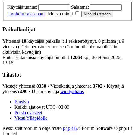
Käyttäjätunnus:
Salasana:
Unohdin salasanani
|
Muista minut
Paikallaolijat
Yhteensä
10
käyttäjää paikalla :: 1 rekisteröitynyt, 0 piilossa ja 9
vierasta (Tieto perustuu viimeisen 5 minuutin aikana olleisiin
aktiivisiin käyttäjiin)
Eniten yhtaikaisia käyttäjiä on ollut
12963
kpl, 30 Heinä 2026,
13:16
Tilastot
Viestejä yhteensä
8350
• Viestiketjuja yhteensä
3702
• Käyttäjiä
yhteensä
499
• Uusin käyttäjä
wortychaos
Etusivu
Kaikki ajat ovat
UTC+03:00
Poista evästeet
Viesti Ylläpidolle
Keskustelufoorumin ohjelmisto
phpBB
® Forum Software © phpBB
Limited