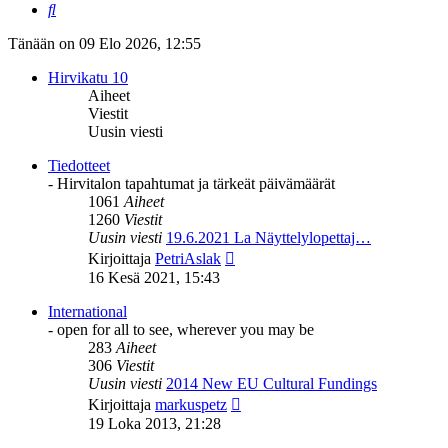
Etsi
Tänään on 09 Elo 2026, 12:55
Hirvikatu 10
Aiheet
Viestit
Uusin viesti
Tiedotteet
- Hirvitalon tapahtumat ja tärkeät päivämäärät
1061
Aiheet
1260
Viestit
Uusin viesti
19.6.2021 La Näyttelylopettaj…
Näytä
Kirjoittaja
PetriAslak
uusin
16 Kesä 2021, 15:43
viesti
International
- open for all to see, wherever you may be
283
Aiheet
306
Viestit
Uusin viesti
2014 New EU Cultural Fundings
Näytä
Kirjoittaja
markuspetz
uusin
19 Loka 2013, 21:28
viesti