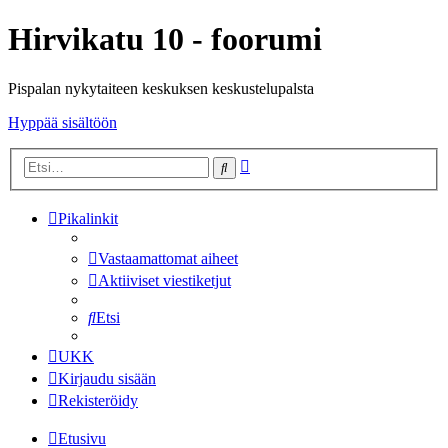
Hirvikatu 10 - foorumi
Pispalan nykytaiteen keskuksen keskustelupalsta
Hyppää sisältöön
Tarkennettu
Etsi
haku
Pikalinkit
Vastaamattomat aiheet
Aktiiviset viestiketjut
Etsi
UKK
Kirjaudu sisään
Rekisteröidy
Etusivu