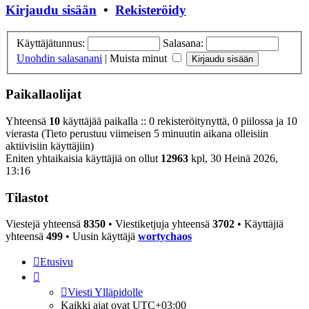
Kirjaudu sisään
•
Rekisteröidy
Käyttäjätunnus:
Salasana:
Unohdin salasanani
|
Muista minut
Paikallaolijat
Yhteensä
10
käyttäjää paikalla :: 0 rekisteröitynyttä, 0 piilossa ja 10
vierasta (Tieto perustuu viimeisen 5 minuutin aikana olleisiin
aktiivisiin käyttäjiin)
Eniten yhtaikaisia käyttäjiä on ollut
12963
kpl, 30 Heinä 2026,
13:16
Tilastot
Viestejä yhteensä
8350
• Viestiketjuja yhteensä
3702
• Käyttäjiä
yhteensä
499
• Uusin käyttäjä
wortychaos
Etusivu
Viesti Ylläpidolle
Kaikki ajat ovat
UTC+03:00