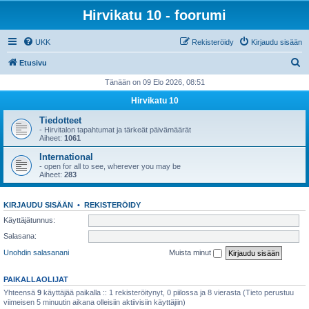
Hirvikatu 10 - foorumi
UKK
Rekisteröidy
Kirjaudu sisään
E
Etusivu
t
Tänään on 09 Elo 2026, 08:51
s
Hirvikatu 10
i
Tiedotteet
- Hirvitalon tapahtumat ja tärkeät päivämäärät
Aiheet:
1061
International
- open for all to see, wherever you may be
Aiheet:
283
KIRJAUDU SISÄÄN
•
REKISTERÖIDY
Käyttäjätunnus:
Salasana:
Unohdin salasanani
Muista minut
PAIKALLAOLIJAT
Yhteensä
9
käyttäjää paikalla :: 1 rekisteröitynyt, 0 piilossa ja 8 vierasta (Tieto perustuu
viimeisen 5 minuutin aikana olleisiin aktiivisiin käyttäjiin)