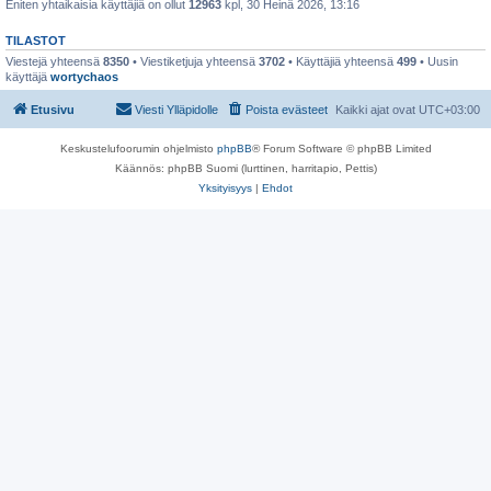
Eniten yhtaikaisia käyttäjiä on ollut
12963
kpl, 30 Heinä 2026, 13:16
TILASTOT
Viestejä yhteensä
8350
• Viestiketjuja yhteensä
3702
• Käyttäjiä yhteensä
499
• Uusin
käyttäjä
wortychaos
Etusivu
Viesti Ylläpidolle
Poista evästeet
Kaikki ajat ovat
UTC+03:00
Keskustelufoorumin ohjelmisto
phpBB
® Forum Software © phpBB Limited
Käännös: phpBB Suomi (lurttinen, harritapio, Pettis)
Yksityisyys
|
Ehdot