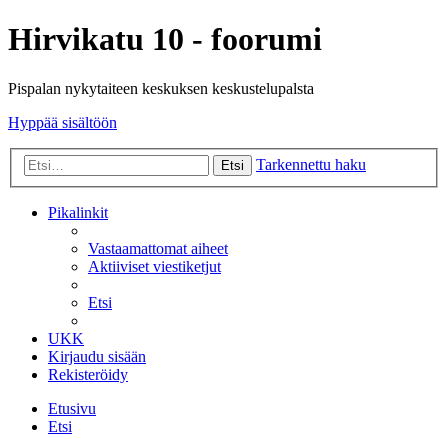
Hirvikatu 10 - foorumi
Pispalan nykytaiteen keskuksen keskustelupalsta
Hyppää sisältöön
Tarkennettu haku
Etsi
Pikalinkit
Vastaamattomat aiheet
Aktiiviset viestiketjut
Etsi
UKK
Kirjaudu sisään
Rekisteröidy
Etusivu
Etsi