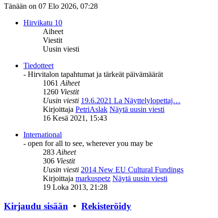
Tänään on 07 Elo 2026, 07:28
Hirvikatu 10
Aiheet
Viestit
Uusin viesti
Tiedotteet
- Hirvitalon tapahtumat ja tärkeät päivämäärät
1061
Aiheet
1260
Viestit
Uusin viesti
19.6.2021 La Näyttelylopettaj…
Kirjoittaja
PetriAslak
Näytä uusin viesti
16 Kesä 2021, 15:43
International
- open for all to see, wherever you may be
283
Aiheet
306
Viestit
Uusin viesti
2014 New EU Cultural Fundings
Kirjoittaja
markuspetz
Näytä uusin viesti
19 Loka 2013, 21:28
Kirjaudu sisään
•
Rekisteröidy