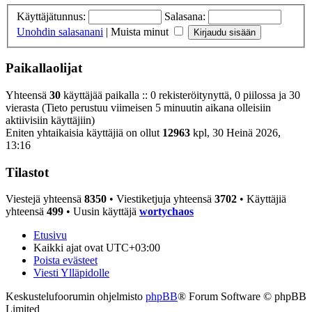
Käyttäjätunnus:
Salasana:
Unohdin salasanani
|
Muista minut
Paikallaolijat
Yhteensä
30
käyttäjää paikalla :: 0 rekisteröitynyttä, 0 piilossa ja 30
vierasta (Tieto perustuu viimeisen 5 minuutin aikana olleisiin
aktiivisiin käyttäjiin)
Eniten yhtaikaisia käyttäjiä on ollut
12963
kpl, 30 Heinä 2026,
13:16
Tilastot
Viestejä yhteensä
8350
• Viestiketjuja yhteensä
3702
• Käyttäjiä
yhteensä
499
• Uusin käyttäjä
wortychaos
Etusivu
Kaikki ajat ovat
UTC+03:00
Poista evästeet
Viesti Ylläpidolle
Keskustelufoorumin ohjelmisto
phpBB
® Forum Software © phpBB
Limited