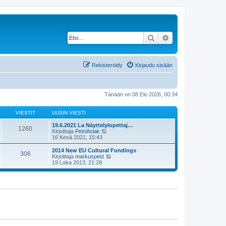
Etsi
Tarkennettu haku
Rekisteröidy
Kirjaudu sisään
Tänään on 08 Elo 2026, 00:34
VIESTIT
UUSIN VIESTI
19.6.2021 La Näyttelylopettaj…
1260
N
Kirjoittaja
PetriAslak
ä
16 Kesä 2021, 15:43
y
t
2014 New EU Cultural Fundings
306
ä
N
Kirjoittaja
markuspetz
u
ä
19 Loka 2013, 21:28
u
y
s
t
i
ä
n
u
v
u
i
s
e
i
s
n
t
v
i
i