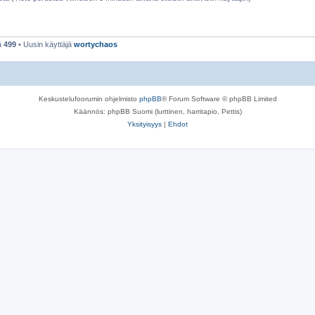
ä
499
• Uusin käyttäjä
wortychaos
Keskustelufoorumin ohjelmisto
phpBB
® Forum Software © phpBB Limited
Käännös: phpBB Suomi (lurttinen, harritapio, Pettis)
Yksityisyys
|
Ehdot