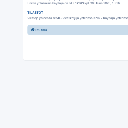
Eniten yhtaikaisia käyttäjiä on ollut
12963
kpl, 30 Heinä 2026, 13:16
TILASTOT
Viestejä yhteensä
8350
• Viestiketjuja yhteensä
3702
• Käyttäjiä yhteens
Etusivu