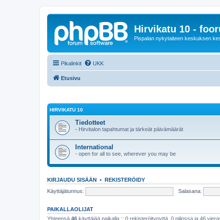
Hirvikatu 10 - foo
Pispalan nykytaiteen keskuksen ke
Pikalinkit
UKK
Etusivu
HIRVIKATU 10
Tiedotteet
- Hirvitalon tapahtumat ja tärkeät päivämäärät
International
- open for all to see, wherever you may be
KIRJAUDU SISÄÄN
•
REKISTERÖIDY
Käyttäjätunnus:
Salasana:
PAIKALLAOLIJAT
Yhteensä
46
käyttäjää paikalla :: 0 rekisteröitynyttä, 0 piilossa ja 46 viera