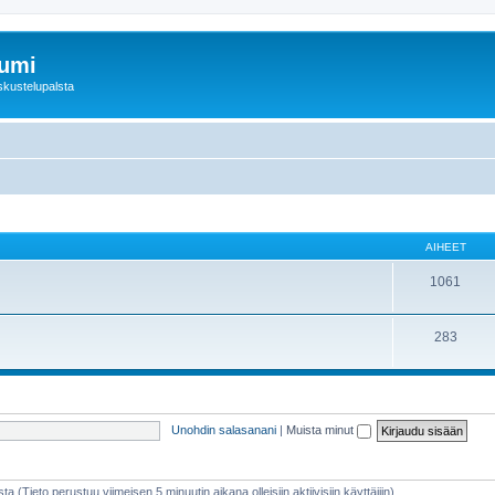
rumi
skustelupalsta
AIHEET
1061
283
Unohdin salasanani
|
Muista minut
sta (Tieto perustuu viimeisen 5 minuutin aikana olleisiin aktiivisiin käyttäjiin)