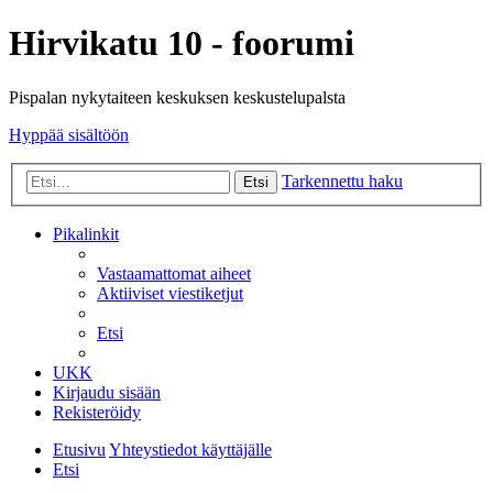
Hirvikatu 10 - foorumi
Pispalan nykytaiteen keskuksen keskustelupalsta
Hyppää sisältöön
Tarkennettu haku
Etsi
Pikalinkit
Vastaamattomat aiheet
Aktiiviset viestiketjut
Etsi
UKK
Kirjaudu sisään
Rekisteröidy
Etusivu
Yhteystiedot käyttäjälle
Etsi