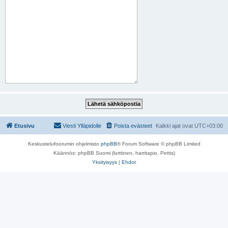
Etusivu
Viesti Ylläpidolle
Poista evästeet
Kaikki ajat ovat
UTC+03:00
Keskustelufoorumin ohjelmisto
phpBB
® Forum Software © phpBB Limited
Käännös: phpBB Suomi (lurttinen, harritapio, Pettis)
Yksityisyys
|
Ehdot