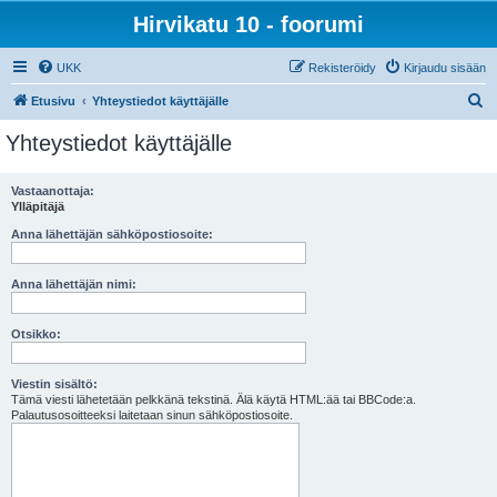
Hirvikatu 10 - foorumi
UKK
Rekisteröidy
Kirjaudu sisään
E
Etusivu
Yhteystiedot käyttäjälle
t
Yhteystiedot käyttäjälle
s
i
Vastaanottaja:
Ylläpitäjä
Anna lähettäjän sähköpostiosoite:
Anna lähettäjän nimi:
Otsikko:
Viestin sisältö:
Tämä viesti lähetetään pelkkänä tekstinä. Älä käytä HTML:ää tai BBCode:a.
Palautusosoitteeksi laitetaan sinun sähköpostiosoite.