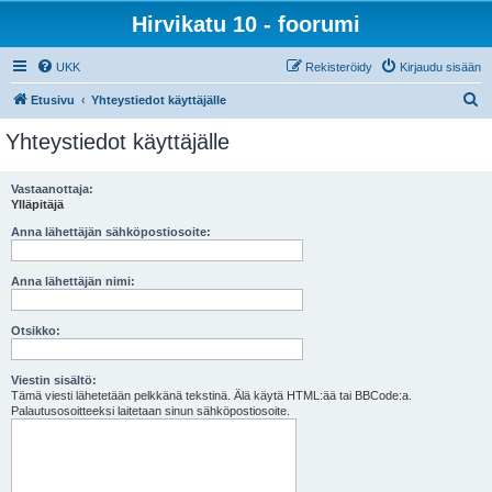
Hirvikatu 10 - foorumi
UKK
Rekisteröidy
Kirjaudu sisään
E
Etusivu
Yhteystiedot käyttäjälle
t
Yhteystiedot käyttäjälle
s
i
Vastaanottaja:
Ylläpitäjä
Anna lähettäjän sähköpostiosoite:
Anna lähettäjän nimi:
Otsikko:
Viestin sisältö:
Tämä viesti lähetetään pelkkänä tekstinä. Älä käytä HTML:ää tai BBCode:a.
Palautusosoitteeksi laitetaan sinun sähköpostiosoite.