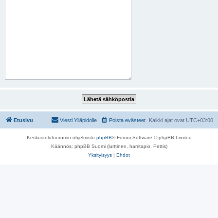
Etusivu
Viesti Ylläpidolle
Poista evästeet
Kaikki ajat ovat
UTC+03:00
Keskustelufoorumin ohjelmisto
phpBB
® Forum Software © phpBB Limited
Käännös: phpBB Suomi (lurttinen, harritapio, Pettis)
Yksityisyys
|
Ehdot