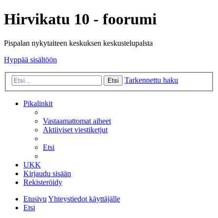
Hirvikatu 10 - foorumi
Pispalan nykytaiteen keskuksen keskustelupalsta
Hyppää sisältöön
Tarkennettu haku
Etsi
Pikalinkit
Vastaamattomat aiheet
Aktiiviset viestiketjut
Etsi
UKK
Kirjaudu sisään
Rekisteröidy
Etusivu
Yhteystiedot käyttäjälle
Etsi