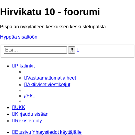
Hirvikatu 10 - foorumi
Pispalan nykytaiteen keskuksen keskustelupalsta
Hyppää sisältöön
Tarkennettu
Etsi
haku
Pikalinkit
Vastaamattomat aiheet
Aktiiviset viestiketjut
Etsi
UKK
Kirjaudu sisään
Rekisteröidy
Etusivu
Yhteystiedot käyttäjälle